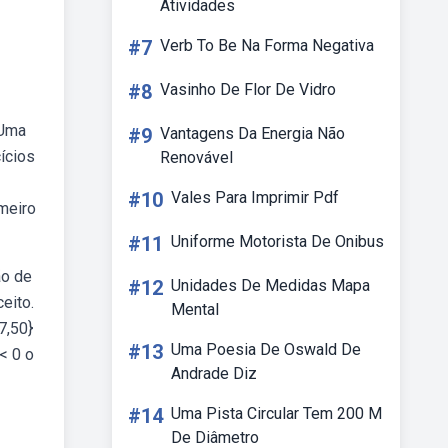
Atividades
#7
Verb To Be Na Forma Negativa
#8
Vasinho De Flor De Vidro
 Uma
#9
Vantagens Da Energia Não
cícios
Renovável
#10
Vales Para Imprimir Pdf
meiro
#11
Uniforme Motorista De Onibus
ão de
#12
Unidades De Medidas Mapa
eito.
Mental
7,50}
#13
Uma Poesia De Oswald De
< 0 o
Andrade Diz
#14
Uma Pista Circular Tem 200 M
De Diâmetro