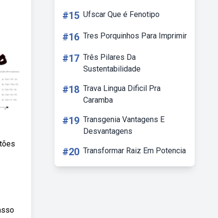
#15
Ufscar Que é Fenotipo
#16
Tres Porquinhos Para Imprimir
#17
Três Pilares Da
Sustentabilidade
#18
Trava Lingua Dificil Pra
Caramba
#19
Transgenia Vantagens E
Desvantagens
stões
#20
Transformar Raiz Em Potencia
asso