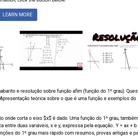
LEARN MORE
gabarito e resolução sobre função afim (função do 1º grau). Que
e. Apresentação teórica sobre o que é uma função e exemplos do
to onde corta o eixo $x$ é dado. Uma função do 1º grau, também
entre duas variáveis, x e y, expressa pela equação:. Y = ax + b.
unções do 1º grau mais rápido com resumos, provas antigas e p