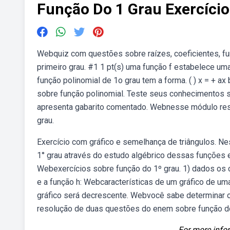
Função Do 1 Grau Exercício
Webquiz com questões sobre raízes, coeficientes, f
primeiro grau. #1 1 pt(s) uma função f estabelece uma
função polinomial de 1o grau tem a forma. ( ) x = + a
sobre função polinomial. Teste seus conhecimentos so
apresenta gabarito comentado. Webnesse módulo reso
grau.
Exercício com gráfico e semelhança de triângulos. N
1° grau através do estudo algébrico dessas funções 
Webexercícios sobre função do 1º grau. 1) dados os con
e a função h: Webcaracterísticas de um gráfico de uma
gráfico será decrescente. Webvocê sabe determinar 
resolução de duas questões do enem sobre função do 1
For more infor