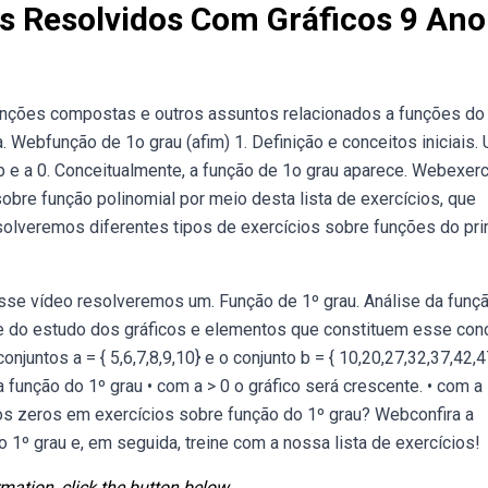
s Resolvidos Com Gráficos 9 Ano
unções compostas e outros assuntos relacionados a funções do
. Webfunção de 1o grau (afim) 1. Definição e conceitos iniciais.
x b e a 0. Conceitualmente, a função de 1o grau aparece. Webexer
bre função polinomial por meio desta lista de exercícios, que
lveremos diferentes tipos de exercícios sobre funções do pri
esse vídeo resolveremos um. Função de 1º grau. Análise da funç
e do estudo dos gráficos e elementos que constituem esse conc
juntos a = { 5,6,7,8,9,10} e o conjunto b = { 10,20,27,32,37,42,4
 função do 1º grau • com a > 0 o gráfico será crescente. • com a 
os zeros em exercícios sobre função do 1º grau? Webconfira a
º grau e, em seguida, treine com a nossa lista de exercícios!
mation, click the button below.