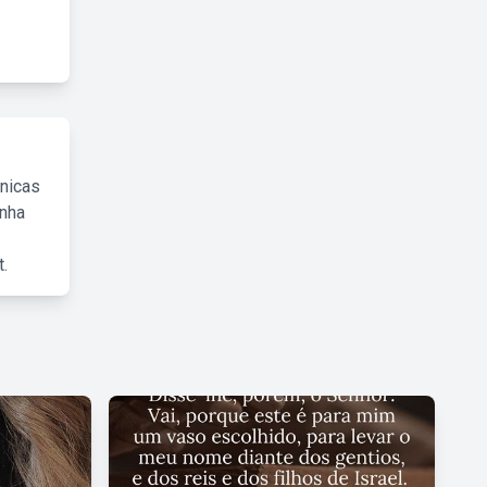
cnicas
inha
.