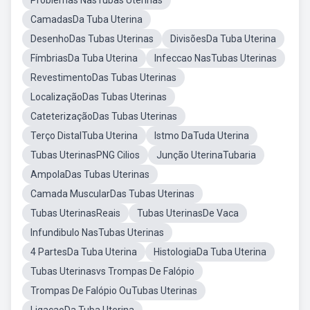
Problemas NasTubas Uterinas
CamadasDa Tuba Uterina
DesenhoDas Tubas Uterinas
DivisõesDa Tuba Uterina
FímbriasDa Tuba Uterina
Infeccao NasTubas Uterinas
RevestimentoDas Tubas Uterinas
LocalizaçãoDas Tubas Uterinas
CateterizaçãoDas Tubas Uterinas
Terço DistalTuba Uterina
Istmo DaTuda Uterina
Tubas UterinasPNG Cilios
Junção UterinaTubaria
AmpolaDas Tubas Uterinas
Camada MuscularDas Tubas Uterinas
Tubas UterinasReais
Tubas UterinasDe Vaca
Infundibulo NasTubas Uterinas
4 PartesDa Tuba Uterina
HistologiaDa Tuba Uterina
Tubas Uterinasvs Trompas De Falópio
Trompas De Falópio OuTubas Uterinas