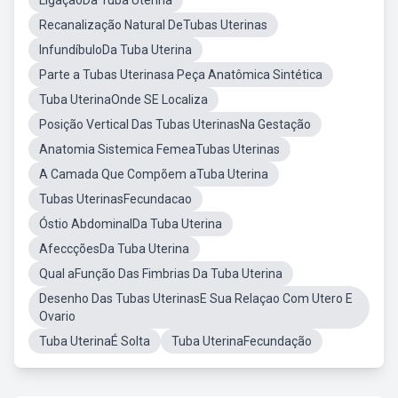
LigaçaoDa Tuba Uterina
Recanalização Natural DeTubas Uterinas
InfundíbuloDa Tuba Uterina
Parte a Tubas Uterinasa Peça Anatômica Sintética
Tuba UterinaOnde SE Localiza
Posição Vertical Das Tubas UterinasNa Gestação
Anatomia Sistemica FemeaTubas Uterinas
A Camada Que Compõem aTuba Uterina
Tubas UterinasFecundacao
Óstio AbdominalDa Tuba Uterina
AfeccçõesDa Tuba Uterina
Qual aFunção Das Fimbrias Da Tuba Uterina
Desenho Das Tubas UterinasE Sua Relaçao Com Utero E
Ovario
Tuba UterinaÉ Solta
Tuba UterinaFecundação