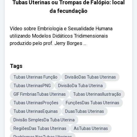
Tubas Uterinas ou Trompas de Falópio: local
da fecundação
Vídeo sobre Embriologia e Sexualidade Humana
utilizando Modelos Didáticos Tridimensionais
produzido pelo prof. Jerry Borges ...
Tags
Tubas Uterinas Função
DivisãoDas Tubas Uterinas
Tubas UterinasPNG
DivisãoDa Tuba Uterina
GIF FimbriasTubas Uterinas
Tubas UterinasIlustração
Tubas UterinasProções
FunçõesDas Tubas Uterinas
Tubas UterinasEquinas
DuasTubas Uterinas
Divisão SimplesDa Tuba Uterina
RegiõesDas Tubas Uterinas
AsTubas Uterinas