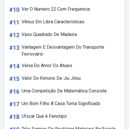
#10
Ver O Numero 22 Com Frequencia
#11
Vênus Em Libra Características
#12
Vaso Quadrado De Madeira
#13
Vantagem E Desvantagem Do Transporte
Ferroviário
#14
Valsa Do Amor Os Atuais
#15
Valor Do Kimono De Jiu Jitsu
#16
Uma Competição De Matemática Consiste
#17
Um Bom Filho A Casa Torna Significado
#18
Ufscar Que é Fenotipo
Três Formas De Reutilizar Materiais Na Escola