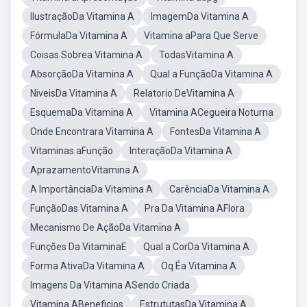
IlustraçãoDa Vitamina A
ImagemDa Vitamina A
FórmulaDa Vitamina A
Vitamina aPara Que Serve
Coisas Sobrea Vitamina A
TodasVitamina A
AbsorçãoDa Vitamina A
Qual a FunçãoDa Vitamina A
NiveisDa Vitamina A
Relatorio DeVitamina A
EsquemaDa Vitamina A
Vitamina ACegueira Noturna
Onde Encontrara Vitamina A
FontesDa Vitamina A
Vitaminas aFunção
InteraçãoDa Vitamina A
AprazamentoVitamina A
A ImportânciaDa Vitamina A
CarênciaDa Vitamina A
FunçãoDas Vitamina A
Pra Da Vitamina AFlora
Mecanismo De AçãoDa Vitamina A
Funções Da VitaminaE
Qual a CorDa Vitamina A
Forma AtivaDa Vitamina A
Oq Éa Vitamina A
Imagens Da Vitamina ASendo Criada
Vitamina ABeneficios
EstrututasDa Vitamina A