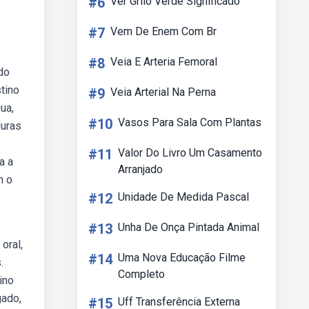
#6
Ver Grilo Verde Significado
#7
Vem De Enem Com Br
#8
Veia E Arteria Femoral
do
tino
#9
Veia Arterial Na Perna
ua,
#10
Vasos Para Sala Com Plantas
duras
#11
Valor Do Livro Um Casamento
a a
Arranjado
m o
#12
Unidade De Medida Pascal
#13
Unha De Onça Pintada Animal
oral,
#14
Uma Nova Educação Filme
.
Completo
ino
gado,
#15
Uff Transferência Externa