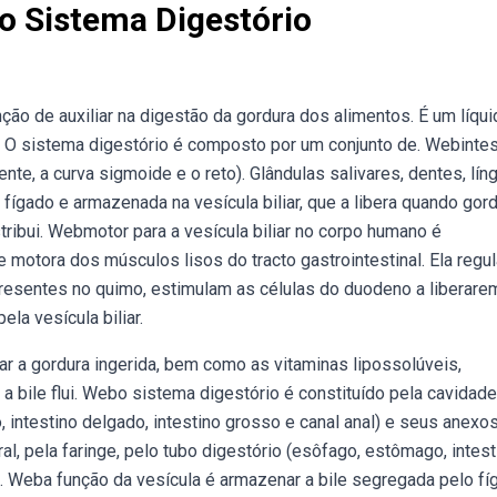
No Sistema Digestório
ção de auxiliar na digestão da gordura dos alimentos. É um líqui
 O sistema digestório é composto por um conjunto de. Webintes
te, a curva sigmoide e o reto). Glândulas salivares, dentes, líng
 fígado e armazenada na vesícula biliar, que a libera quando gor
tribui. Webmotor para a vesícula biliar no corpo humano é
 motora dos músculos lisos do tracto gastrointestinal. Ela regul
presentes no quimo, estimulam as células do duodeno a liberare
la vesícula biliar.
ar a gordura ingerida, bem como as vitaminas lipossolúveis,
a bile flui. Webo sistema digestório é constituído pela cavidade 
, intestino delgado, intestino grosso e canal anal) e seus anexos
l, pela faringe, pelo tubo digestório (esôfago, estômago, intest
s. Weba função da vesícula é armazenar a bile segregada pelo fí