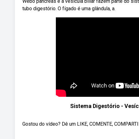
Webo pâncreas e a vesícula biliar fazem parte do si
tubo digestório. O fígado é uma glândula, a.
Sistema Digestório - Vesí
Gostou do vídeo? Dê um LIKE, COMENTE, COMPARTILHE