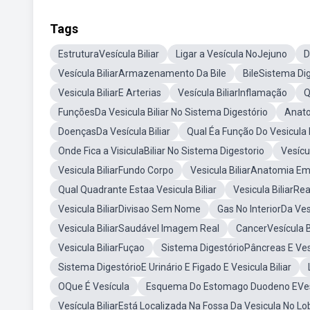
Tags
EstruturaVesícula Biliar
Ligar a Vesícula NoJejuno
D
Vesícula BiliarArmazenamento Da Bile
BileSistema Di
Vesicula BiliarE Arterias
Vesícula BiliarInflamação
Q
FunçõesDa Vesicula Biliar No Sistema Digestório
Anato
DoençasDa Vesícula Biliar
Qual Éa Função Do Vesicula B
Onde Fica a VisiculaBiliar No Sistema Digestorio
Vesícu
Vesicula BiliarFundo Corpo
Vesicula BiliarAnatomia E
Qual Quadrante Estaa Vesicula Biliar
Vesicula BiliarRea
Vesicula BiliarDivisao Sem Nome
Gas No InteriorDa Vesi
Vesicula BiliarSaudável Imagem Real
CancerVesícula Bi
Vesicula BiliarFuçao
Sistema DigestórioPâncreas E Vesi
Sistema DigestórioE Urinário E Figado E Vesicula Biliar
OQue É Vesícula
Esquema Do Estomago Duodeno EVesic
Vesícula BiliarEstá Localizada Na Fossa Da Vesicula No L