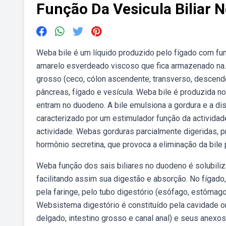
Função Da Vesicula Biliar 
Weba bile é um líquido produzido pelo fígado com fun
amarelo esverdeado viscoso que fica armazenado na.
grosso (ceco, cólon ascendente, transverso, descenden
pâncreas, fígado e vesícula. Weba bile é produzida no
entram no duodeno. A bile emulsiona a gordura e a dis
caracterizado por um estimulador função da actividade
actividade. Webas gorduras parcialmente digeridas, 
hormônio secretina, que provoca a eliminação da bile pe
Weba função dos sais biliares no duodeno é solubiliz
facilitando assim sua digestão e absorção. No fígado, 
pela faringe, pelo tubo digestório (esôfago, estômago
Websistema digestório é constituído pela cavidade ora
delgado, intestino grosso e canal anal) e seus anexo