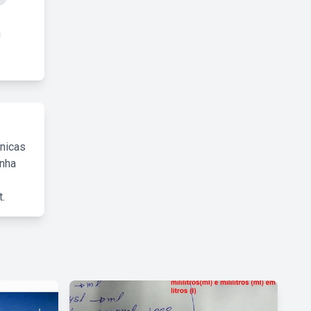
cnicas
inha
.