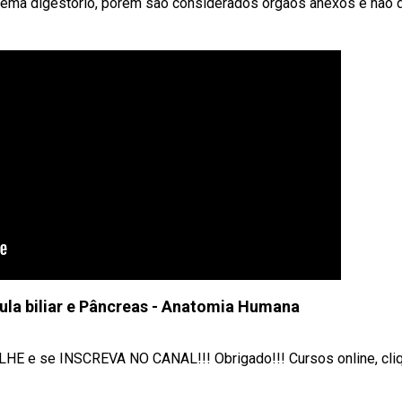
stema digestório, porém são considerados órgãos anexos e não 
cula biliar e Pâncreas - Anatomia Humana
 e se INSCREVA NO CANAL!!! Obrigado!!! Cursos online, cliqu