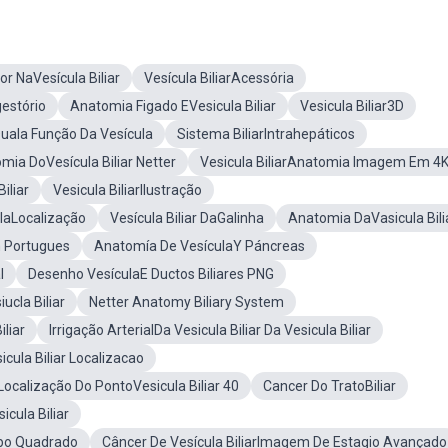
or NaVesícula Biliar
Vesícula BiliarAcessória
gestório
Anatomia Figado EVesicula Biliar
Vesicula Biliar3D
uala Função Da Vesícula
Sistema BiliarIntrahepáticos
mia DoVesícula Biliar Netter
Vesicula BiliarAnatomia Imagem Em 4
iliar
Vesicula BiliarIlustração
laLocalização
Vesícula Biliar DaGalinha
Anatomia DaVasicula Bili
m Portugues
Anatomía De VesículaY Páncreas
l
Desenho VesículaE Ductos Biliares PNG
ucla Biliar
Netter Anatomy Biliary System
liar
Irrigação ArterialDa Vesicula Biliar Da Vesicula Biliar
cula Biliar Localizacao
Localização Do PontoVesicula Biliar 40
Cancer Do TratoBiliar
ula Biliar
obo Quadrado
Câncer De Vesícula BiliarImagem De Estagio Avançado