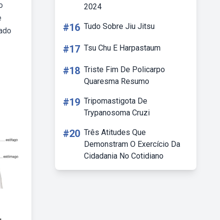
o
2024
e
#16
Tudo Sobre Jiu Jitsu
nado
#17
Tsu Chu E Harpastaum
#18
Triste Fim De Policarpo
Quaresma Resumo
#19
Tripomastigota De
Trypanosoma Cruzi
#20
Três Atitudes Que
Demonstram O Exercício Da
Cidadania No Cotidiano