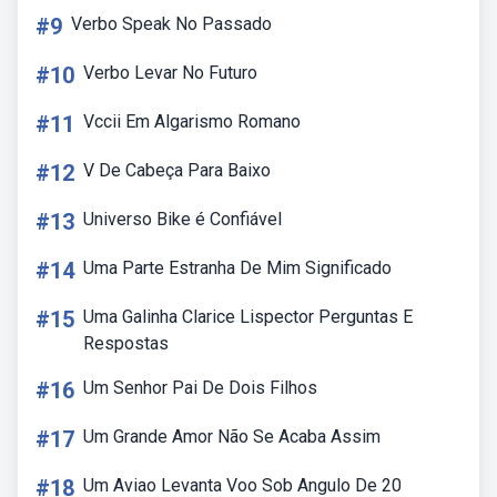
#9
Verbo Speak No Passado
#10
Verbo Levar No Futuro
#11
Vccii Em Algarismo Romano
#12
V De Cabeça Para Baixo
#13
Universo Bike é Confiável
#14
Uma Parte Estranha De Mim Significado
#15
Uma Galinha Clarice Lispector Perguntas E
Respostas
#16
Um Senhor Pai De Dois Filhos
#17
Um Grande Amor Não Se Acaba Assim
#18
Um Aviao Levanta Voo Sob Angulo De 20