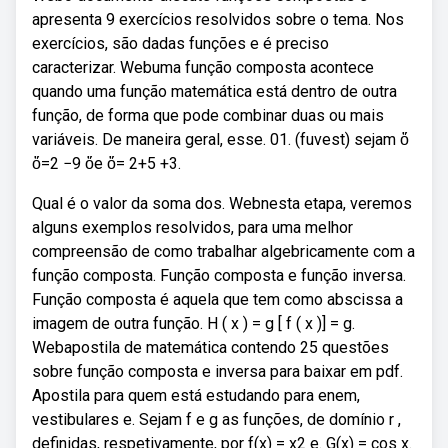
apresenta 9 exercícios resolvidos sobre o tema. Nos
exercícios, são dadas funções e é preciso
caracterizar. Webuma função composta acontece
quando uma função matemática está dentro de outra
função, de forma que pode combinar duas ou mais
variáveis. De maneira geral, esse. 01. (fuvest) sejam ὄ
ὅ=2 −9 ὄe ὅ= 2+5 +3.
Qual é o valor da soma dos. Webnesta etapa, veremos
alguns exemplos resolvidos, para uma melhor
compreensão de como trabalhar algebricamente com a
função composta. Função composta e função inversa.
Função composta é aquela que tem como abscissa a
imagem de outra função. H ( x ) = g [ f ( x )] = g.
Webapostila de matemática contendo 25 questões
sobre função composta e inversa para baixar em pdf.
Apostila para quem está estudando para enem,
vestibulares e. Sejam f e g as funções, de domínio r ,
definidas, respetivamente, por f(x) = x2 e. G(x) = cos x.