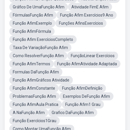
Gráfico De UmaFunção Afim
Atividade FimE Afim
FórmulasFunção Afim
Função Afim Exercícios9 Ano
Função AfimExemplo
Funções AfinsExercícios
Função AfimFórmula
Função Afim ExercíciosCompleto
Taxa De VariaçãoFunção Afim
Como ResolverFunção Afim
FunçãoLinear Exercícios
Função AfimTermos
Função AfimAtividade Adaptada
Formulas DaFunção Afim
Função AfimGráficos Atividade
Função AfimConstante
Função AfimDefinição
ProblemasFunção Afim
Exemplos DeFunção Afim
Função AfimAula Pratica
Função Afim1 Grau
A NaFunção Afim
Grafico DaFunção Afim
Função Exercícios1Grau
Como Montar UmaFunção Afim