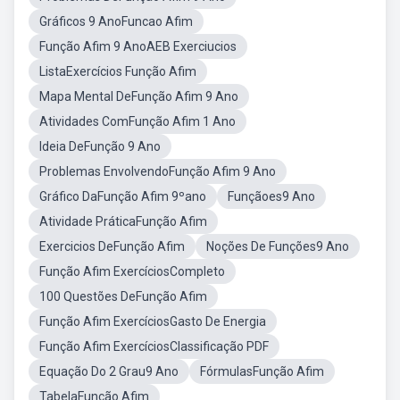
Gráficos 9 AnoFuncao Afim
Função Afim 9 AnoAEB Exerciucios
ListaExercícios Função Afim
Mapa Mental DeFunção Afim 9 Ano
Atividades ComFunção Afim 1 Ano
Ideia DeFunção 9 Ano
Problemas EnvolvendoFunção Afim 9 Ano
Gráfico DaFunção Afim 9ºano
Funçãoes9 Ano
Atividade PráticaFunção Afim
Exercicios DeFunção Afim
Noções De Funções9 Ano
Função Afim ExercíciosCompleto
100 Questões DeFunção Afim
Função Afim ExercíciosGasto De Energia
Função Afim ExercíciosClassificação PDF
Equação Do 2 Grau9 Ano
FórmulasFunção Afim
TabelaFunção Afim