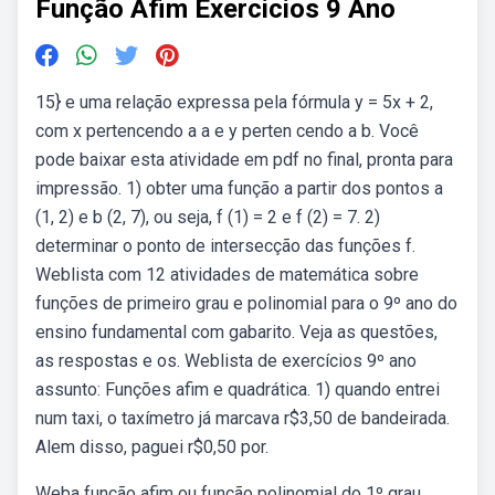
Função Afim Exercicios 9 Ano
15} e uma relação expressa pela fórmula y = 5x + 2,
com x pertencendo a a e y perten cendo a b. Você
pode baixar esta atividade em pdf no final, pronta para
impressão. 1) obter uma função a partir dos pontos a
(1, 2) e b (2, 7), ou seja, f (1) = 2 e f (2) = 7. 2)
determinar o ponto de intersecção das funções f.
Weblista com 12 atividades de matemática sobre
funções de primeiro grau e polinomial para o 9º ano do
ensino fundamental com gabarito. Veja as questões,
as respostas e os. Weblista de exercícios 9º ano
assunto: Funções afim e quadrática. 1) quando entrei
num taxi, o taxímetro já marcava r$3,50 de bandeirada.
Alem disso, paguei r$0,50 por.
Weba função afim ou função polinomial do 1º grau,