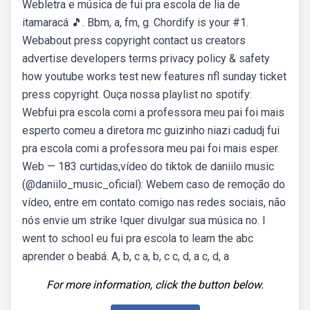
Webletra e música de fui pra escola de lia de
itamaracá 🎵. Bbm, a, fm, g. Chordify is your #1.
Webabout press copyright contact us creators
advertise developers terms privacy policy & safety
how youtube works test new features nfl sunday ticket
press copyright. Ouça nossa playlist no spotify:
Webfui pra escola comi a professora meu pai foi mais
esperto comeu a diretora mc guizinho niazi cadudj fui
pra escola comi a professora meu pai foi mais esper.
Web — 183 curtidas,vídeo do tiktok de daniilo music
(@daniilo_music_oficial): Webem caso de remoção do
vídeo, entre em contato comigo nas redes sociais, não
nós envie um strike !quer divulgar sua música no. I
went to school eu fui pra escola to learn the abc
aprender o beabá. A, b, c a, b, c c, d, a c, d, a
For more information, click the button below.