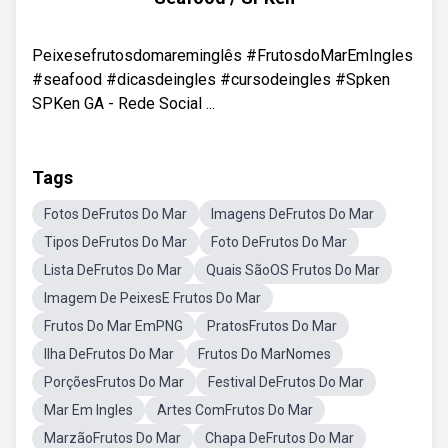
Peixesefrutosdomareminglês #FrutosdoMarEmIngles
#seafood #dicasdeingles #cursodeingles #Spken
SPKen GA - Rede Social ...
Tags
Fotos DeFrutos Do Mar
Imagens DeFrutos Do Mar
Tipos DeFrutos Do Mar
Foto DeFrutos Do Mar
Lista DeFrutos Do Mar
Quais SãoOS Frutos Do Mar
Imagem De PeixesE Frutos Do Mar
Frutos Do Mar EmPNG
PratosFrutos Do Mar
Ilha DeFrutos Do Mar
Frutos Do MarNomes
PorçõesFrutos Do Mar
Festival DeFrutos Do Mar
Mar Em Ingles
Artes ComFrutos Do Mar
MarzãoFrutos Do Mar
Chapa DeFrutos Do Mar