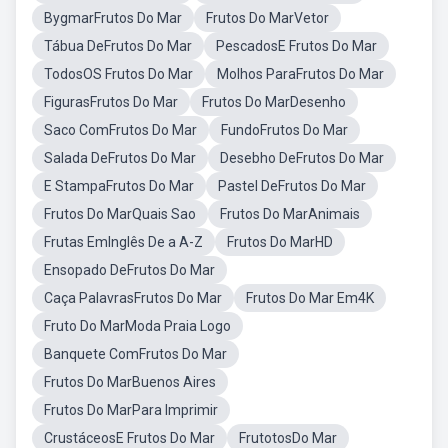
BygmarFrutos Do Mar
Frutos Do MarVetor
Tábua DeFrutos Do Mar
PescadosE Frutos Do Mar
TodosOS Frutos Do Mar
Molhos ParaFrutos Do Mar
FigurasFrutos Do Mar
Frutos Do MarDesenho
Saco ComFrutos Do Mar
FundoFrutos Do Mar
Salada DeFrutos Do Mar
Desebho DeFrutos Do Mar
E StampaFrutos Do Mar
Pastel DeFrutos Do Mar
Frutos Do MarQuais Sao
Frutos Do MarAnimais
Frutas EmInglês De a A-Z
Frutos Do MarHD
Ensopado DeFrutos Do Mar
Caça PalavrasFrutos Do Mar
Frutos Do Mar Em4K
Fruto Do MarModa Praia Logo
Banquete ComFrutos Do Mar
Frutos Do MarBuenos Aires
Frutos Do MarPara Imprimir
CrustáceosE Frutos Do Mar
FrutotosDo Mar