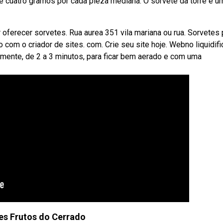
e cuatro gramos por cada pieza mediana. O sorvete da torre é u
r oferecer sorvetes. Rua aurea 351 vila mariana ou rua. Sorvetes 
 com o criador de sites. com. Crie seu site hoje. Webno liquidifi
amente, de 2 a 3 minutos, para ficar bem aerado e com uma
es Frutos do Cerrado