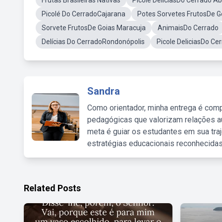
Frutas Brasileiras Nativas
Picole DeliciasDo Cerrado A
Picolé Do CerradoCajarana
Potes Sorvetes FrutosDe G
Sorvete FrutosDe Goias Maracuja
AnimaisDo Cerrado
Delícias Do CerradoRondonópolis
Picole DeliciasDo Ce
Sandra
Como orientador, minha entrega é comp
pedagógicas que valorizam relações au
meta é guiar os estudantes em sua traj
estratégias educacionais reconhecidas
Related Posts