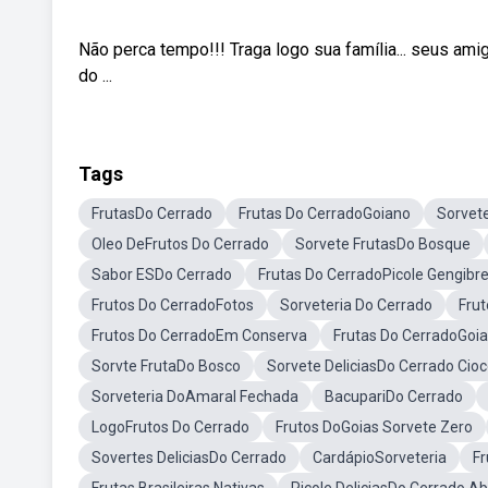
Não perca tempo!!! Traga logo sua família... seus ami
do ...
Tags
FrutasDo Cerrado
Frutas Do CerradoGoiano
Sorvet
Oleo DeFrutos Do Cerrado
Sorvete FrutasDo Bosque
Sabor ESDo Cerrado
Frutas Do CerradoPicole Gengibr
Frutos Do CerradoFotos
Sorveteria Do Cerrado
Frut
Frutos Do CerradoEm Conserva
Frutas Do CerradoGoi
Sorvte FrutaDo Bosco
Sorvete DeliciasDo Cerrado Cio
Sorveteria DoAmaral Fechada
BacupariDo Cerrado
LogoFrutos Do Cerrado
Frutos DoGoias Sorvete Zero
Sovertes DeliciasDo Cerrado
CardápioSorveteria
Fr