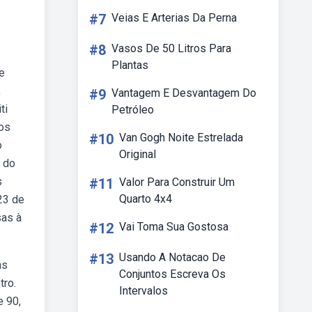
#7
Veias E Arterias Da Perna
#8
Vasos De 50 Litros Para
Plantas
e
,
#9
Vantagem E Desvantagem Do
ti
Petróleo
dos
#10
Van Gogh Noite Estrelada
o
Original
r do
s
#11
Valor Para Construir Um
Quarto 4x4
23 de
sas à
#12
Vai Toma Sua Gostosa
#13
Usando A Notacao De
as
Conjuntos Escreva Os
tro.
Intervalos
e 90,