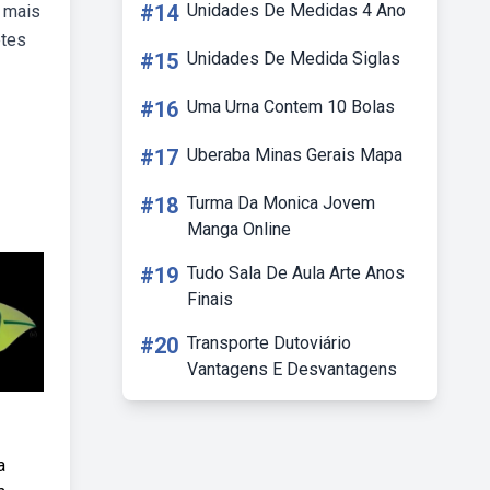
#14
Unidades De Medidas 4 Ano
a mais
etes
#15
Unidades De Medida Siglas
#16
Uma Urna Contem 10 Bolas
#17
Uberaba Minas Gerais Mapa
#18
Turma Da Monica Jovem
Manga Online
#19
Tudo Sala De Aula Arte Anos
Finais
#20
Transporte Dutoviário
Vantagens E Desvantagens
a