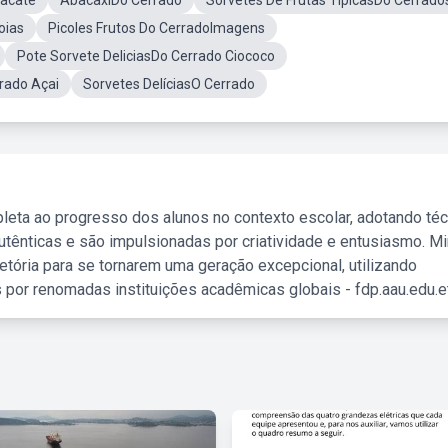
bacate
AbacaxiDo Cerrado
Sorvetes De Frutas TipicasDo Cerrado
oias
Picoles Frutos Do CerradoImagens
Pote Sorvete DeliciasDo Cerrado Ciococo
rrado Açai
Sorvetes DelíciasO Cerrado
leta ao progresso dos alunos no contexto escolar, adotando té
tênticas e são impulsionadas por criatividade e entusiasmo. M
etória para se tornarem uma geração excepcional, utilizando
 por renomadas instituições acadêmicas globais - fdp.aau.edu.et