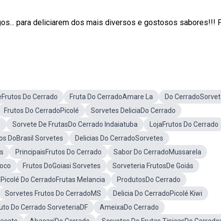
gos... para deliciarem dos mais diversos e gostosos sabores!!! 
eFrutos Do Cerrado
Fruta Do CerradoAmare La
Do CerradoSorvet
Frutos Do CerradoPicolé
Sorvetes DeliciaDo Cerrado
e
Sorvete De FrutasDo Cerrado Indaiatuba
LojaFrutos Do Cerrado
os DoBrasil Sorvetes
Delicias Do CerradoSorvetes
as
PrincipaisFrutos Do Cerrado
Sabor Do CerradoMussarela
coco
Frutos DoGoiasi Sorvetes
Sorveteria FrutosDe Goiás
Picolé Do CerradoFrutas Melancia
ProdutosDo Cerrado
Sorvetes Frutos Do CerradoMS
Delicia Do CerradoPicolé Kiwi
uto Do Cerrado SorveteriaDF
AmeixaDo Cerrado