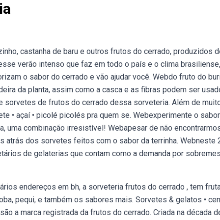
ia
nho, castanha de baru e outros frutos do cerrado, produzidos d
esse verão intenso que faz em todo o país e o clima brasiliense
izam o sabor do cerrado e vão ajudar você. Webdo fruto do buri
madeira da planta, assim como a casca e as fibras podem ser usa
e sorvetes de frutos do cerrado dessa sorveteria. Além de muit
vete • açaí • picolé picolés pra quem se. Webexperimente o sabo
la, uma combinação irresistível! Webapesar de não encontrarmo
 atrás dos sorvetes feitos com o sabor da terrinha. Webneste 
ietários de gelaterias que contam como a demanda por sobreme
rios endereços em bh, a sorveteria frutos do cerrado , tem frut
iroba, pequi, e também os sabores mais. Sorvetes & gelatos • cen
são a marca registrada da frutos do cerrado. Criada na década d