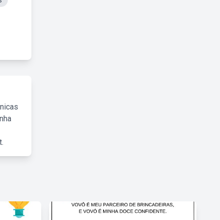
s
cnicas
inha
.