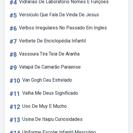
#4
Vidrarias De Laboratorio Nomes E Funções
#5
Versículo Que Fala Da Vinda De Jesus
#6
Verbos Irregulares No Passado Em Ingles
#7
Verbete De Enciclopédia Infantil
#8
Vassoura Tira Teia De Aranha
#9
Vatapá De Camarão Paraense
#10
Van Gogh Ceu Estrelado
#11
Valha Me Deus Significado
#12
Uso De Muy E Mucho
#13
Usina De Itaipu Curiosidades
Uniforme Escolar Infantil Masculino