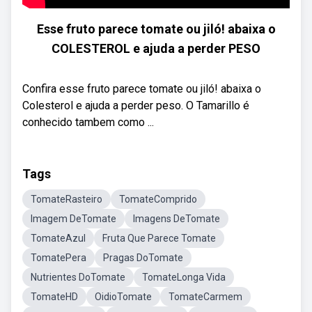
Esse fruto parece tomate ou jiló! abaixa o
COLESTEROL e ajuda a perder PESO
Confira esse fruto parece tomate ou jiló! abaixa o
Colesterol e ajuda a perder peso. O Tamarillo é
conhecido tambem como ...
Tags
TomateRasteiro
TomateComprido
Imagem DeTomate
Imagens DeTomate
TomateAzul
Fruta Que Parece Tomate
TomatePera
Pragas DoTomate
Nutrientes DoTomate
TomateLonga Vida
TomateHD
OidioTomate
TomateCarmem