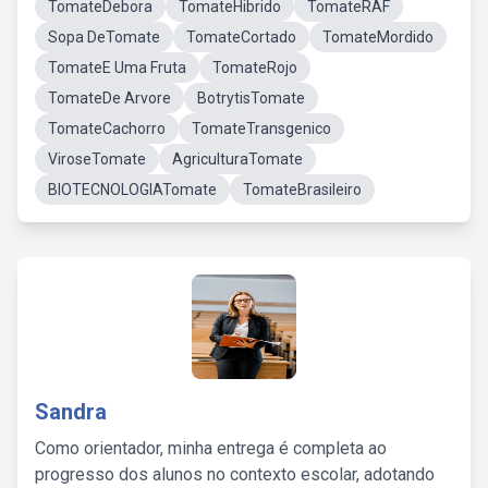
TomateDebora
TomateHibrido
TomateRAF
Sopa DeTomate
TomateCortado
TomateMordido
TomateE Uma Fruta
TomateRojo
TomateDe Arvore
BotrytisTomate
TomateCachorro
TomateTransgenico
ViroseTomate
AgriculturaTomate
BIOTECNOLOGIATomate
TomateBrasileiro
Sandra
Como orientador, minha entrega é completa ao
progresso dos alunos no contexto escolar, adotando