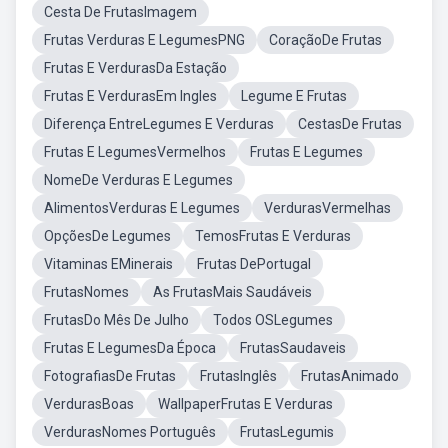
Cesta De FrutasImagem
Frutas Verduras E LegumesPNG
CoraçãoDe Frutas
Frutas E VerdurasDa Estação
Frutas E VerdurasEm Ingles
Legume E Frutas
Diferença EntreLegumes E Verduras
CestasDe Frutas
Frutas E LegumesVermelhos
Frutas E Legumes
NomeDe Verduras E Legumes
AlimentosVerduras E Legumes
VerdurasVermelhas
OpçõesDe Legumes
TemosFrutas E Verduras
Vitaminas EMinerais
Frutas DePortugal
FrutasNomes
As FrutasMais Saudáveis
FrutasDo Mês De Julho
Todos OSLegumes
Frutas E LegumesDa Época
FrutasSaudaveis
FotografiasDe Frutas
FrutasInglês
FrutasAnimado
VerdurasBoas
WallpaperFrutas E Verduras
VerdurasNomes Português
FrutasLegumis