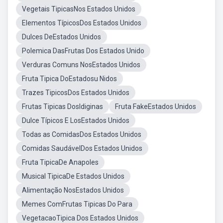
Vegetais TipicasNos Estados Unidos
Elementos TípicosDos Estados Unidos
Dulces DeEstados Unidos
Polemica DasFrutas Dos Estados Unido
Verduras Comuns NosEstados Unidos
Fruta Tipica DoEstadosu Nidos
Trazes TipicosDos Estados Unidos
Frutas Tipicas DosIdiginas
Fruta FakeEstados Unidos
Dulce Típicos E LosEstados Unidos
Todas as ComidasDos Estados Unidos
Comidas SaudávelDos Estados Unidos
Fruta TipicaDe Anapoles
Musical TipicaDe Estados Unidos
Alimentação NosEstados Unidos
Memes ComFrutas Tipicas Do Para
VegetacaoTipica Dos Estados Unidos