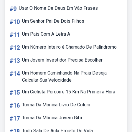
#9
Usar O Nome De Deus Em Vão Frases
#10
Um Senhor Pai De Dois Filhos
#11
Um Pais Com A Letra A
#12
Um Número Inteiro é Chamado De Palíndromo
#13
Um Jovem Investidor Precisa Escolher
#14
Um Homem Caminhando Na Praia Deseja
Calcular Sua Velocidade
#15
Um Ciclista Percorre 15 Km Na Primeira Hora
#16
Turma Da Monica Livro De Colorir
#17
Turma Da Mônica Jovem Gibi
#18
Tudo Sala De Aula Projeto De Vida