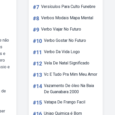
#7
Versículos Para Culto Funebre
#8
Verbos Modais Mapa Mental
#9
Verbo Viajar No Futuro
e não
#10
Verbo Gostar No Futuro
os
#11
Verbo Da Vida Logo
s e
ero
#12
Vela De Natal Significado
sio e
#13
Vc E Tudo Pra Mim Meu Amor
#14
Vazamento De óleo Na Baia
g de
De Guanabara 2000
#15
Vatapa De Frango Facil
ser
#16
Uniao Quimica é Bom