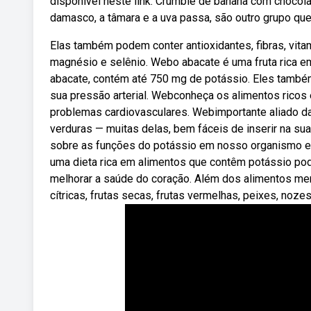
disponível neste link. Crumble de banana com chocol
damasco, a tâmara e a uva passa, são outro grupo que
Elas também podem conter antioxidantes, fibras, vitam
magnésio e selênio. Webo abacate é uma fruta rica em
abacate, contém até 750 mg de potássio. Eles também 
sua pressão arterial. Webconheça os alimentos ricos e
problemas cardiovasculares. Webimportante aliado da
verduras — muitas delas, bem fáceis de inserir na sua
sobre as funções do potássio em nosso organismo e
uma dieta rica em alimentos que contêm potássio pode
melhorar a saúde do coração. Além dos alimentos men
cítricas, frutas secas, frutas vermelhas, peixes, n