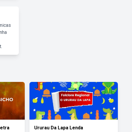
cnicas
inha
.
etra
Ururau Da Lapa Lenda