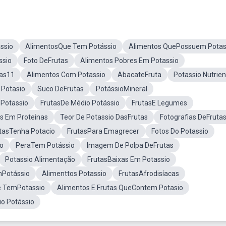
ssio
AlimentosQue Tem Potássio
Alimentos QuePossuem Potas
ssio
Foto DeFrutas
Alimentos Pobres Em Potassio
tas11
Alimentos Com Potassio
AbacateFruta
Potassio Nutrien
 Potasio
Suco DeFrutas
PotássioMineral
 Potassio
FrutasDe Médio Potássio
FrutasE Legumes
as Em Proteinas
Teor De Potassio DasFrutas
Fotografias DeFruta
tasTenha Potacio
FrutasPara Emagrecer
Fotos Do Potassio
io
PeraTem Potássio
Imagem De Polpa DeFrutas
Potassio Alimentação
FrutasBaixas Em Potassio
mPotássio
Alimenttos Potassio
FrutasAfrodisíacas
e TemPotassio
Alimentos E Frutas QueContem Potasio
o Potássio