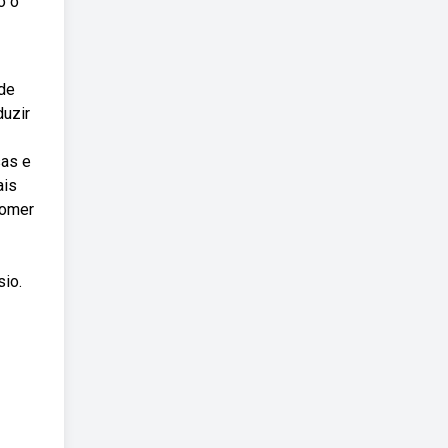
o o
 de
duzir
sas e
ais
comer
sio.