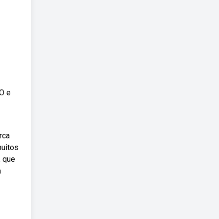
CO e
rca
muitos
, que
a