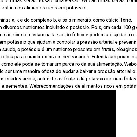
ate e frutas secas. Essa é uma versão. Webas frutas secas, com
 estão nos alimentos ricos em potássio.
inas a, k e do complexo b, e sais minerais, como cálcio, ferro,
 diversos nutrientes incluindo o potássio. Pois, em cada 100 g
são ricos em vitamina k e ácido fólico e podem até ajudar a re
m potássio que ajudam a controlar a pressão arterial e prevenir
 saúde, o potássio é um nutriente presente em frutas, oleagino
 rotina para garantir os níveis necessários. Entenda um pouco m
 como ele pode se tornar um parceiro da sua alimentação. Web
 ser uma maneira eficaz de ajudar a baixar a pressão arterial e
cionados acima, outras boas fontes de potássio incluem frutas
ozes e sementes. Webrecomendações de alimentos ricos em potás