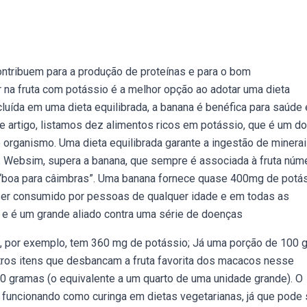
ntribuem para a produção de proteínas e para o bom
na fruta com potássio é a melhor opção ao adotar uma dieta
luída em uma dieta equilibrada, a banana é benéfica para saúde 
e artigo, listamos dez alimentos ricos em potássio, que é um d
rganismo. Uma dieta equilibrada garante a ingestão de minerai
 e. Websim, supera a banana, que sempre é associada à fruta núm
boa para câimbras”. Uma banana fornece quase 400mg de potás
ser consumido por pessoas de qualquer idade e em todas as
s e é um grande aliado contra uma série de doenças
, por exemplo, tem 360 mg de potássio; Já uma porção de 100 
tros itens que desbancam a fruta favorita dos macacos nesse
00 gramas (o equivalente a um quarto de uma unidade grande). O
 funcionando como curinga em dietas vegetarianas, já que pode 