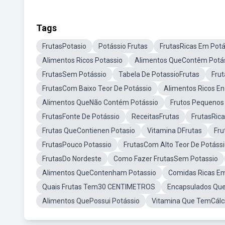
Tags
FrutasPotasio
Potássio Frutas
FrutasRicas Em Potá
Alimentos Ricos Potassio
Alimentos QueContêm Potá
FrutasSem Potássio
Tabela De PotassioFrutas
Fru
FrutasCom Baixo Teor De Potássio
Alimentos Ricos En
Alimentos QueNão Contém Potássio
Frutos Pequenos
FrutasFonte De Potássio
ReceitasFrutas
FrutasRic
Frutas QueContienen Potasio
Vitamina DFrutas
Fru
FrutasPouco Potassio
FrutasCom Alto Teor De Potáss
FrutasDo Nordeste
Como Fazer FrutasSem Potassio
Alimentos QueContenham Potassio
Comidas Ricas E
Quais Frutas Tem30 CENTIMETROS
Encapsulados Qu
Alimentos QuePossui Potássio
Vitamina Que TemCálci