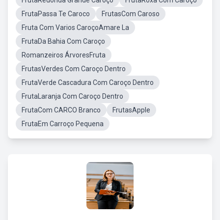
FrutaRedonda Grande Caroço
FrutaRoxa Com Caroço
FrutaPassa Te Caroco
FrutasCom Caroso
Fruta Com Varios CaroçoAmare La
FrutaDa Bahia Com Caroço
Romanzeiros ÁrvoresFruta
FrutasVerdes Com Caroço Dentro
FrutaVerde Cascadura Com Caroço Dentro
FrutaLaranja Com Caroço Dentro
FrutaCom CARCO Branco
FrutasApple
FrutaEm Carroço Pequena