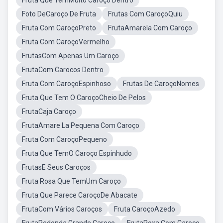
Fruta Que TemMuito Caroço Dentro
Foto DeCaroço De Fruta
Frutas Com CaroçoQuiu
Fruta Com CaroçoPreto
FrutaAmarela Com Caroço
Fruta Com CaroçoVermelho
FrutasCom Apenas Um Caroço
FrutaCom Carocos Dentro
Fruta Com CaroçoEspinhoso
Frutas De CaroçoNomes
Fruta Que Tem O CaroçoCheio De Pelos
FrutaCaja Caroço
FrutaAmare La Pequena Com Caroço
Fruta Com CaroçoPequeno
Fruta Que TemO Caroço Espinhudo
FrutasE Seus Caroços
Fruta Rosa Que TemUm Caroço
Fruta Que Parece CaroçoDe Abacate
FrutaCom Vários Caroços
Fruta CaroçoAzedo