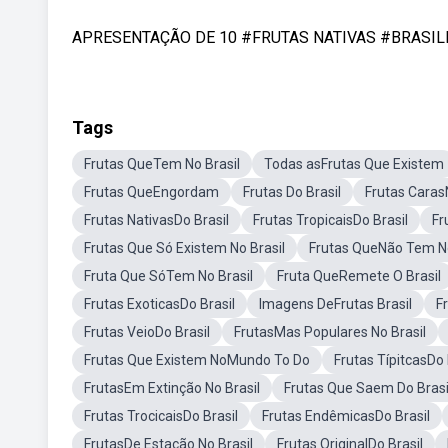
APRESENTAÇÃO DE 10 #FRUTAS NATIVAS #BRASILEIR
Tags
Frutas QueTem No Brasil
Todas asFrutas Que Existem
Frutas QueEngordam
Frutas Do Brasil
Frutas Caras
Frutas NativasDo Brasil
Frutas TropicaisDo Brasil
Fr
Frutas Que Só Existem No Brasil
Frutas QueNão Tem No
Fruta Que SóTem No Brasil
Fruta QueRemete O Brasil
Frutas ExoticasDo Brasil
Imagens DeFrutas Brasil
F
Frutas VeioDo Brasil
FrutasMas Populares No Brasil
Frutas Que Existem NoMundo To Do
Frutas TípitcasDo 
FrutasEm Extinção No Brasil
Frutas Que Saem Do Brasi
Frutas TrocicaisDo Brasil
Frutas EndêmicasDo Brasil
FrutasDe Estação No Brasil
Frutas OriginalDo Brasil