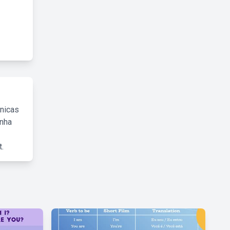
cnicas
inha
.