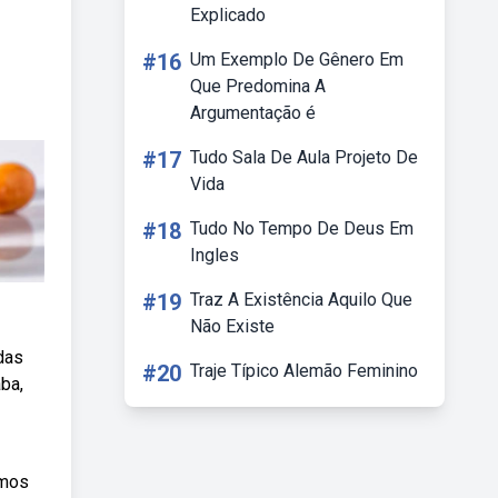
Explicado
#16
Um Exemplo De Gênero Em
Que Predomina A
Argumentação é
#17
Tudo Sala De Aula Projeto De
Vida
#18
Tudo No Tempo De Deus Em
Ingles
#19
Traz A Existência Aquilo Que
Não Existe
 das
#20
Traje Típico Alemão Feminino
ba,
emos