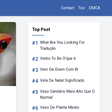
Contact
Tos
DMCA
Top Post
#1
What Are You Looking For
Tradução
#2
Verbo To Be O'que é
#3
Vem De Enem Com Br
#4
Vela De Natal Significado
#5
Vaso Sanitário Mais Alto Que O
Normal
#6
Vaso De Planta Medio