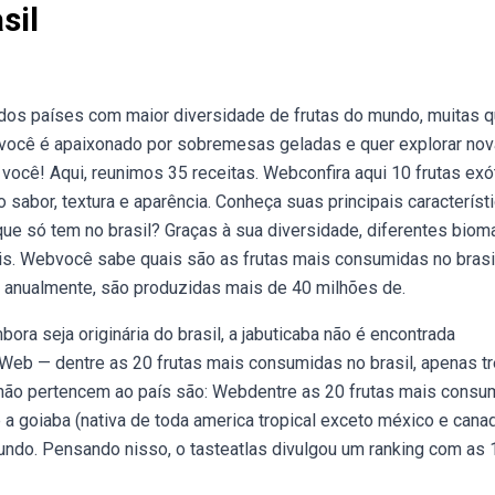
sil
m dos países com maior diversidade de frutas do mundo, muitas 
 você é apaixonado por sobremesas geladas e quer explorar no
a você! Aqui, reunimos 35 receitas. Webconfira aqui 10 frutas exó
sabor, textura e aparência. Conheça suas principais característ
ue só tem no brasil? Graças à sua diversidade, diferentes biom
mais. Webvocê sabe quais são as frutas mais consumidas no brasi
e, anualmente, são produzidas mais de 40 milhões de.
ora seja originária do brasil, a jabuticaba não é encontrada
a. Web — dentre as 20 frutas mais consumidas no brasil, apenas t
e não pertencem ao país são: Webdentre as 20 frutas mais consu
e a goiaba (nativa de toda america tropical exceto méxico e canad
ndo. Pensando nisso, o tasteatlas divulgou um ranking com as 