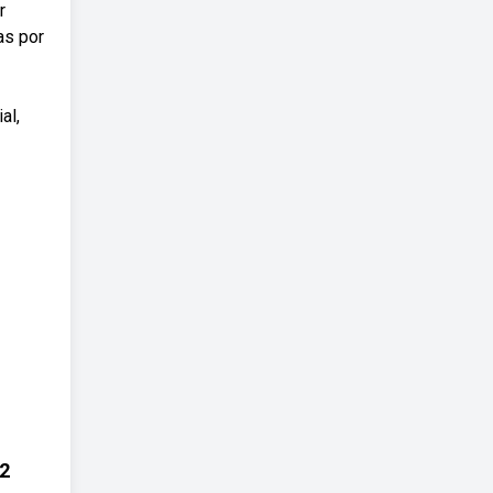
r
as por
al,
2