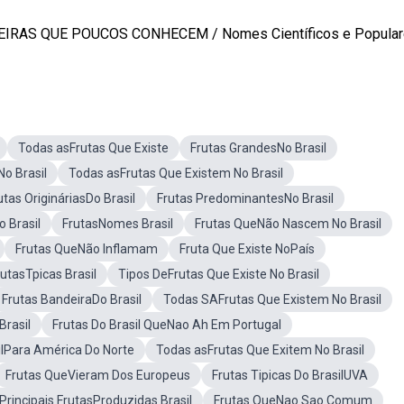
AS QUE POUCOS CONHECEM / Nomes Científicos e Populares
Todas asFrutas Que Existe
Frutas GrandesNo Brasil
No Brasil
Todas asFrutas Que Existem No Brasil
utas OrigináriasDo Brasil
Frutas PredominantesNo Brasil
 Brasil
FrutasNomes Brasil
Frutas QueNão Nascem No Brasil
Frutas QueNão Inflamam
Fruta Que Existe NoPaís
rutasTpicas Brasil
Tipos DeFrutas Que Existe No Brasil
Frutas BandeiraDo Brasil
Todas SAFrutas Que Existem No Brasil
Brasil
Frutas Do Brasil QueNao Ah Em Portugal
lPara América Do Norte
Todas asFrutas Que Exitem No Brasil
Frutas QueVieram Dos Europeus
Frutas Tipicas Do BrasilUVA
Principais FrutasProduzidas Brasil
Frutas QueNao Sao Comum