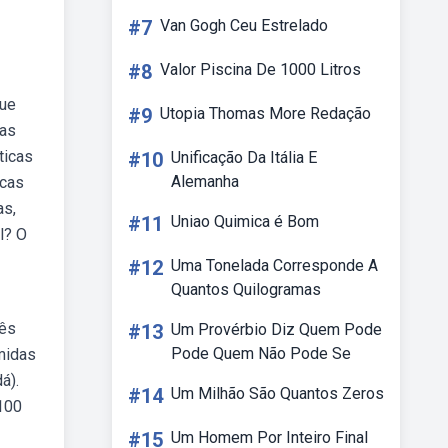
#7
Van Gogh Ceu Estrelado
#8
Valor Piscina De 1000 Litros
que
#9
Utopia Thomas More Redação
vas
ticas
#10
Unificação Da Itália E
Alemanha
icas
as,
#11
Uniao Quimica é Bom
l? O
#12
Uma Tonelada Corresponde A
Quantos Quilogramas
rês
#13
Um Provérbio Diz Quem Pode
Pode Quem Não Pode Se
midas
á).
#14
Um Milhão São Quantos Zeros
100
#15
Um Homem Por Inteiro Final