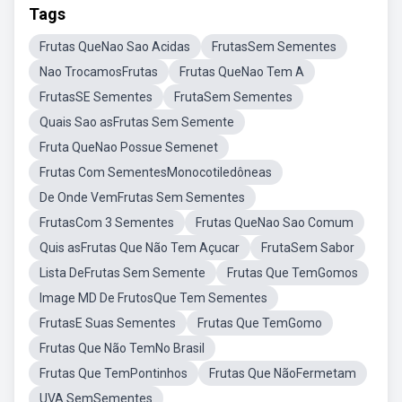
Tags
Frutas QueNao Sao Acidas
FrutasSem Sementes
Nao TrocamosFrutas
Frutas QueNao Tem A
FrutasSE Sementes
FrutaSem Sementes
Quais Sao asFrutas Sem Semente
Fruta QueNao Possue Semenet
Frutas Com SementesMonocotiledôneas
De Onde VemFrutas Sem Sementes
FrutasCom 3 Sementes
Frutas QueNao Sao Comum
Quis asFrutas Que Não Tem Açucar
FrutaSem Sabor
Lista DeFrutas Sem Semente
Frutas Que TemGomos
Image MD De FrutosQue Tem Sementes
FrutasE Suas Sementes
Frutas Que TemGomo
Frutas Que Não TemNo Brasil
Frutas Que TemPontinhos
Frutas Que NãoFermetam
UVA SemSementes