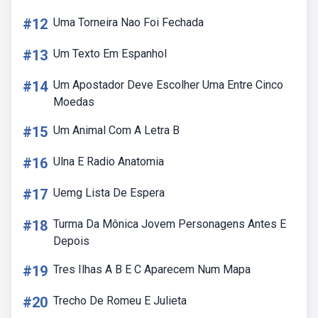
#12
Uma Torneira Nao Foi Fechada
#13
Um Texto Em Espanhol
#14
Um Apostador Deve Escolher Uma Entre Cinco
Moedas
#15
Um Animal Com A Letra B
#16
Ulna E Radio Anatomia
#17
Uemg Lista De Espera
#18
Turma Da Mônica Jovem Personagens Antes E
Depois
#19
Tres Ilhas A B E C Aparecem Num Mapa
#20
Trecho De Romeu E Julieta