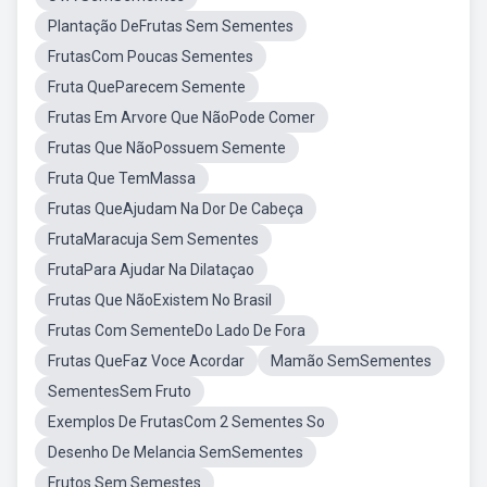
Plantação DeFrutas Sem Sementes
FrutasCom Poucas Sementes
Fruta QueParecem Semente
Frutas Em Arvore Que NãoPode Comer
Frutas Que NãoPossuem Semente
Fruta Que TemMassa
Frutas QueAjudam Na Dor De Cabeça
FrutaMaracuja Sem Sementes
FrutaPara Ajudar Na Dilataçao
Frutas Que NãoExistem No Brasil
Frutas Com SementeDo Lado De Fora
Frutas QueFaz Voce Acordar
Mamão SemSementes
SementesSem Fruto
Exemplos De FrutasCom 2 Sementes So
Desenho De Melancia SemSementes
Frutos Sem Semestes