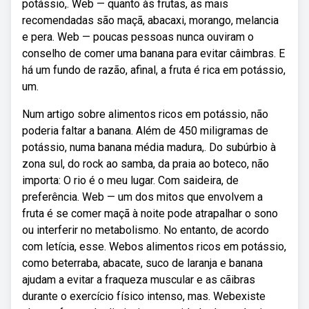
potássio,. Web — quanto às frutas, as mais
recomendadas são maçã, abacaxi, morango, melancia
e pera. Web — poucas pessoas nunca ouviram o
conselho de comer uma banana para evitar câimbras. E
há um fundo de razão, afinal, a fruta é rica em potássio,
um.
Num artigo sobre alimentos ricos em potássio, não
poderia faltar a banana. Além de 450 miligramas de
potássio, numa banana média madura,. Do subúrbio à
zona sul, do rock ao samba, da praia ao boteco, não
importa: O rio é o meu lugar. Com saideira, de
preferência. Web — um dos mitos que envolvem a
fruta é se comer maçã à noite pode atrapalhar o sono
ou interferir no metabolismo. No entanto, de acordo
com letícia, esse. Webos alimentos ricos em potássio,
como beterraba, abacate, suco de laranja e banana
ajudam a evitar a fraqueza muscular e as cãibras
durante o exercício físico intenso, mas. Webexiste