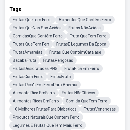
Tags
Frutas QueTem Ferro
AlimentosQue Contém Ferro
Frutas QueNao Sao Acidas
Frutas NãoAcidas
ComidasQue Contém Ferro
Fruta QueTem Ferro
Frutas QueTem Ferr
FrutasE Legumes Da Época
FrutasAmarelas
Frutas Que ContémCatalase
BacabaFruta
FrutasPerigosas
FrutasDesidratadas PNG
FrutaRica Em Ferro
FrutasCom Ferro
EmbuFruta
Frutas Rica's Em FerroPara Anemia
Alimento Rico EmFerro
Frutas NãoCítricas
Alimentos Ricos EmFerro
Comida QueTem Ferro
10 Melhores FrutasPara Diabéticos
FrutasVenenosas
Produtos NaturaisQue Contem Ferro
Legumes E Frutas QueTem Mais Ferro