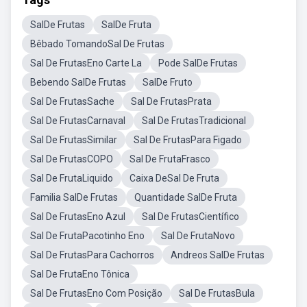
SalDe Frutas
SalDe Fruta
Bêbado TomandoSal De Frutas
Sal De FrutasEno Carte La
Pode SalDe Frutas
Bebendo SalDe Frutas
SalDe Fruto
Sal De FrutasSache
Sal De FrutasPrata
Sal De FrutasCarnaval
Sal De FrutasTradicional
Sal De FrutasSimilar
Sal De FrutasPara Figado
Sal De FrutasCOPO
Sal De FrutaFrasco
Sal De FrutaLiquido
Caixa DeSal De Fruta
Familia SalDe Frutas
Quantidade SalDe Fruta
Sal De FrutasEno Azul
Sal De FrutasCientífico
Sal De FrutaPacotinho Eno
Sal De FrutaNovo
Sal De FrutasPara Cachorros
Andreos SalDe Frutas
Sal De FrutaEno Tônica
Sal De FrutasEno Com Posição
Sal De FrutasBula