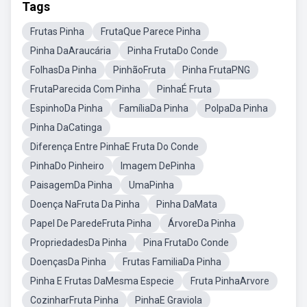
Tags
Frutas Pinha
FrutaQue Parece Pinha
Pinha DaAraucária
Pinha FrutaDo Conde
FolhasDa Pinha
PinhãoFruta
Pinha FrutaPNG
FrutaParecida Com Pinha
PinhaÉ Fruta
EspinhoDa Pinha
FamíliaDa Pinha
PolpaDa Pinha
Pinha DaCatinga
Diferença Entre PinhaE Fruta Do Conde
PinhaDo Pinheiro
Imagem DePinha
PaisagemDa Pinha
UmaPinha
Doença NaFruta Da Pinha
Pinha DaMata
Papel De ParedeFruta Pinha
ÁrvoreDa Pinha
PropriedadesDa Pinha
Pina FrutaDo Conde
DoençasDa Pinha
Frutas FamiliaDa Pinha
Pinha E Frutas DaMesma Especie
Fruta PinhaArvore
CozinharFruta Pinha
PinhaE Graviola