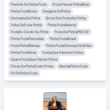
Parente Da Pinha Fruta
Fruta Parece PinhaAsia
Pinha FrutaBroto
Imagens DePinha
DerivadosDa Pinha
Broca Dos FrutosDa Pinha
Folha DeFruta Pinha
Pinha FrutaAberta
FrutaDo Conde Ou Pinha
Fruta Da PinhaPNG HD
Pinha FrutaParecidas
Pinha FrutaBrasil
Fruta PinhaManejo
Pinha FrutaDifereça Da Biriba
Pinha FrutaRosa
FrutasQue Parecem Pinha
Qual a FrutaQue Parece Pinha
Flores Da PinhaFicam Preta
MundaPinha Fruta
Pé DePinha Fruta