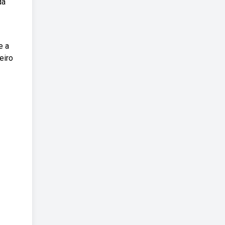
da
e a
eiro