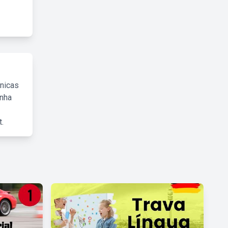
cnicas
inha
.