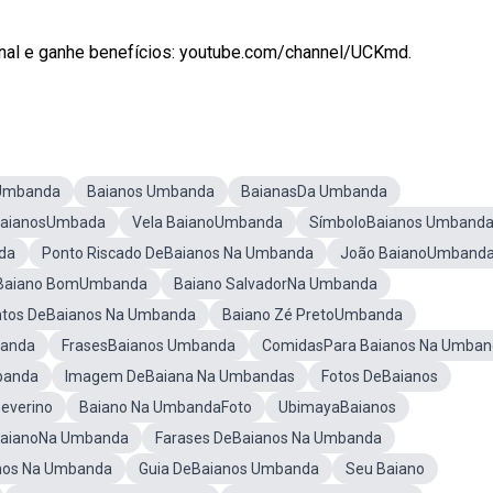
nal e ganhe benefícios: youtube.com/channel/UCKmd.
 Umbanda
Baianos Umbanda
BaianasDa Umbanda
aianosUmbada
Vela BaianoUmbanda
SímboloBaianos Umband
da
Ponto Riscado DeBaianos Na Umbanda
João BaianoUmband
Baiano BomUmbanda
Baiano SalvadorNa Umbanda
tos DeBaianos Na Umbanda
Baiano Zé PretoUmbanda
banda
FrasesBaianos Umbanda
ComidasPara Baianos Na Umban
banda
Imagem DeBaiana Na Umbandas
Fotos DeBaianos
everino
Baiano Na UmbandaFoto
UbimayaBaianos
BaianoNa Umbanda
Farases DeBaianos Na Umbanda
nos Na Umbanda
Guia DeBaianos Umbanda
Seu Baiano