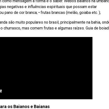
em como mensagem a forma e o saber. Webos baianos na umban
gias negativas e influências espirituais que possam estar
u pano de cor branca; • frutas brancas (melão, goiaba etc. );
da são muito populares no brasil, principalmente na bahia, ond
 o churrasco, mas comem frutas e algumas raízes. Guia de boiad
ara os Baianos e Baianas