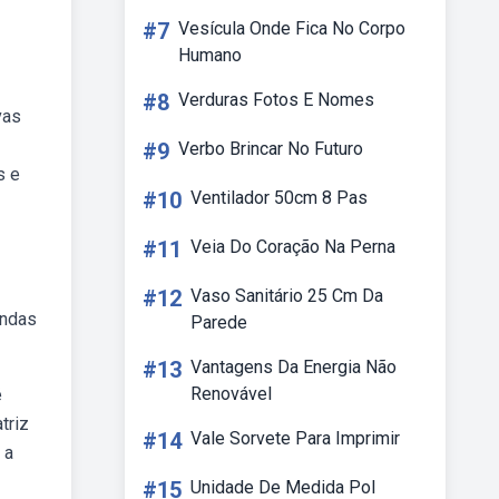
#7
Vesícula Onde Fica No Corpo
Humano
#8
Verduras Fotos E Nomes
vas
#9
Verbo Brincar No Futuro
s e
#10
Ventilador 50cm 8 Pas
#11
Veia Do Coração Na Perna
#12
Vaso Sanitário 25 Cm Da
endas
Parede
#13
Vantagens Da Energia Não
Renovável
é
triz
#14
Vale Sorvete Para Imprimir
 a
#15
Unidade De Medida Pol