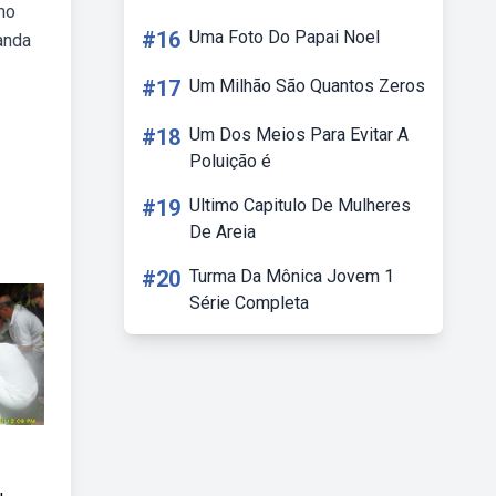
mo
#16
Uma Foto Do Papai Noel
anda
#17
Um Milhão São Quantos Zeros
#18
Um Dos Meios Para Evitar A
Poluição é
#19
Ultimo Capitulo De Mulheres
De Areia
#20
Turma Da Mônica Jovem 1
Série Completa