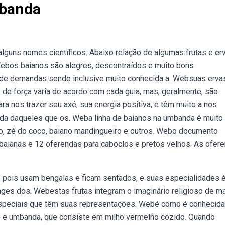
mbanda
lguns nomes científicos. Abaixo relação de algumas frutas e er
Webos baianos são alegres, descontraídos e muito bons
 de demandas sendo inclusive muito conhecida a. Websuas erva
 de força varia de acordo com cada guia, mas, geralmente, são
ra nos trazer seu axé, sua energia positiva, e têm muito a nos
vida daqueles que os. Weba linha de baianos na umbanda é muito
o, zé do coco, baiano mandingueiro e outros. Webo documento
 baianas e 12 oferendas para caboclos e pretos velhos. As ofer
pois usam bengalas e ficam sentados, e suas especialidades 
nges dos. Webestas frutas integram o imaginário religioso de ma
especiais que têm suas representações. Webé como é conhecida
é e umbanda, que consiste em milho vermelho cozido. Quando