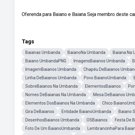
Oferenda para Baiano e Baiana Seja membro deste ca
Tags
Baianas Umbanda
BaianoNa Umbanda
Baiana Na
Baiano UmbandaPNG
ImagensBaianos Umbanda
B
ImagemBaianos Umbanda
Chapéu DeBaianos Umban
Linha DeBaianos Umbanda
Povo BaianoUmbanda
SobreBaianos Na Umbanda
ElementosBaianos
Pon
Nomes DeBaianas Na Umbanda
Mesa DeBaianos Um
Elementos DosBaianos Na Umbanda
Chico BaianoUm
Gira DeBaianos
Entidade BaianoUmbanda
Baiano S
DesenhosBaianos Umbanda
OSBaianos
Festa De 
Foto De Um BaianoUmbanda
LembrancinhaPara Baia