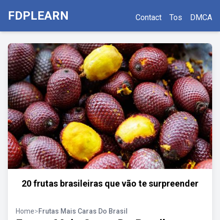
FDPLEARN
Contact
Tos
DMCA
20 frutas brasileiras que vão te surpreender
Home
>
Frutas Mais Caras Do Brasil