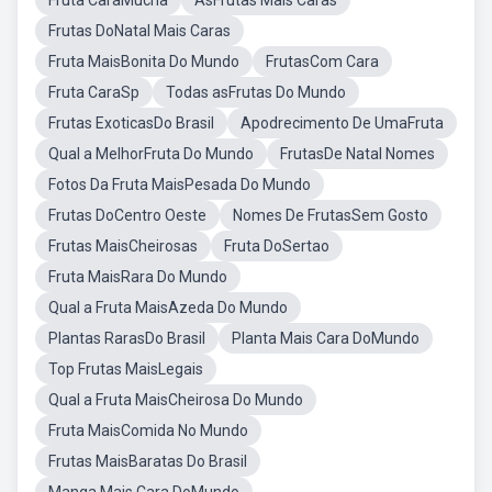
Fruta CaraMucha
AsFrutas Mais Caras
Frutas DoNatal Mais Caras
Fruta MaisBonita Do Mundo
FrutasCom Cara
Fruta CaraSp
Todas asFrutas Do Mundo
Frutas ExoticasDo Brasil
Apodrecimento De UmaFruta
Qual a MelhorFruta Do Mundo
FrutasDe Natal Nomes
Fotos Da Fruta MaisPesada Do Mundo
Frutas DoCentro Oeste
Nomes De FrutasSem Gosto
Frutas MaisCheirosas
Fruta DoSertao
Fruta MaisRara Do Mundo
Qual a Fruta MaisAzeda Do Mundo
Plantas RarasDo Brasil
Planta Mais Cara DoMundo
Top Frutas MaisLegais
Qual a Fruta MaisCheirosa Do Mundo
Fruta MaisComida No Mundo
Frutas MaisBaratas Do Brasil