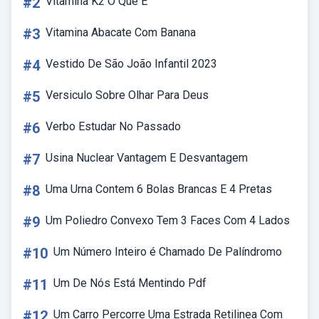
#2
Vitamina K2 O Que E
#3
Vitamina Abacate Com Banana
#4
Vestido De São João Infantil 2023
#5
Versiculo Sobre Olhar Para Deus
#6
Verbo Estudar No Passado
#7
Usina Nuclear Vantagem E Desvantagem
#8
Uma Urna Contem 6 Bolas Brancas E 4 Pretas
#9
Um Poliedro Convexo Tem 3 Faces Com 4 Lados
#10
Um Número Inteiro é Chamado De Palíndromo
#11
Um De Nós Está Mentindo Pdf
#12
Um Carro Percorre Uma Estrada Retilinea Com