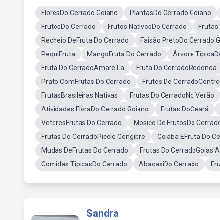
FloresDo Cerrado Goiano
PlantasDo Cerrado Goiano
FrutosDo Cerrado
Frutos NativosDo Cerrado
Frutas
Recheio DeFruta Do Cerrado
Faisão PretoDo Cerrado 
PequiFruta
MangoFruta Do Cerrado
Árvore TípicaD
Fruta Do CerradoAmare La
Fruta Do CerradoRedonda
Prato ComFrutas Do Cerrado
Frutos Do CerradoCentro
FrutasBrasileiras Nativas
Frutas Do CerradoNo Verão
Atividades FloraDo Cerrado Goiano
Frutas DoCeará
VetoresFrutas Do Cerrado
Mosico De FrutosDo Cerrad
Frutas Do CerradoPicole Gengibre
Goiaba EFruta Do C
Mudas DeFrutas Do Cerrado
Frutas Do CerradoGoias 
Comidas TipicasDo Cerrado
AbacaxiDo Cerrado
Fr
Sandra