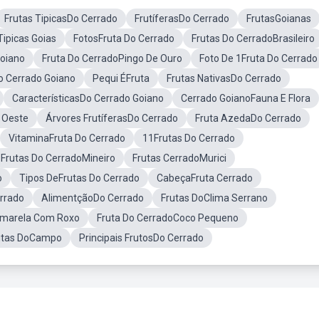
Frutas TipicasDo Cerrado
FrutíferasDo Cerrado
FrutasGoianas
Tipicas Goias
FotosFruta Do Cerrado
Frutas Do CerradoBrasileiro
Goiano
Fruta Do CerradoPingo De Ouro
Foto De 1Fruta Do Cerrado
o Cerrado Goiano
Pequi ÉFruta
Frutas NativasDo Cerrado
CaracterísticasDo Cerrado Goiano
Cerrado GoianoFauna E Flora
 Oeste
Árvores FrutíferasDo Cerrado
Fruta AzedaDo Cerrado
VitaminaFruta Do Cerrado
11Frutas Do Cerrado
Frutas Do CerradoMineiro
Frutas CerradoMurici
o
Tipos DeFrutas Do Cerrado
CabeçaFruta Cerrado
errado
AlimentçãoDo Cerrado
Frutas DoClima Serrano
Amarela Com Roxo
Fruta Do CerradoCoco Pequeno
utas DoCampo
Principais FrutosDo Cerrado