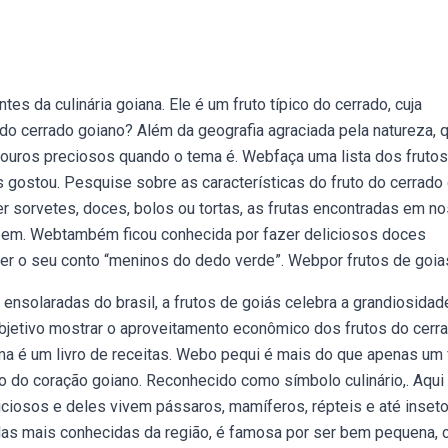
 da culinária goiana. Ele é um fruto típico do cerrado, cuja
do cerrado goiano? Além da geografia agraciada pela natureza, q
ouros preciosos quando o tema é. Webfaça uma lista dos frutos
gostou. Pesquise sobre as características do fruto do cerrado
er sorvetes, doces, bolos ou tortas, as frutas encontradas em n
bem. Webtambém ficou conhecida por fazer deliciosos doces
cer o seu conto “meninos do dedo verde”. Webpor frutos de goia
nsolaradas do brasil, a frutos de goiás celebra a grandiosidad
objetivo mostrar o aproveitamento econômico dos frutos do cerr
ma é um livro de receitas. Webo pequi é mais do que apenas um 
o do coração goiano. Reconhecido como símbolo culinário,. Aqui
iciosos e deles vivem pássaros, mamíferos, répteis e até inseto
as mais conhecidas da região, é famosa por ser bem pequena, 