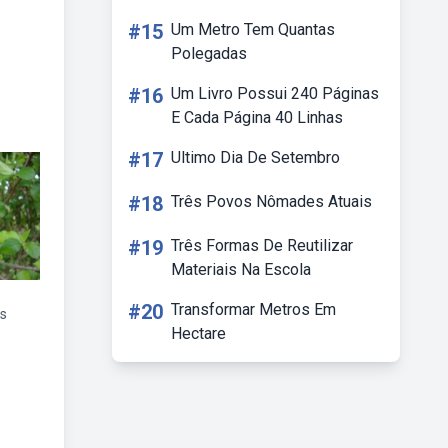
#15
Um Metro Tem Quantas
Polegadas
#16
Um Livro Possui 240 Páginas
E Cada Página 40 Linhas
#17
Ultimo Dia De Setembro
#18
Três Povos Nômades Atuais
#19
Três Formas De Reutilizar
Materiais Na Escola
#20
Transformar Metros Em
s
Hectare