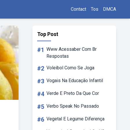
Contact
Tos
DMCA
Top Post
#1
Www Acessaber Com Br
Respostas
#2
Voleibol Como Se Joga
#3
Vogais Na Educação Infantil
#4
Verde E Preto Da Que Cor
#5
Verbo Speak No Passado
#6
Vegetal E Legume Diferença