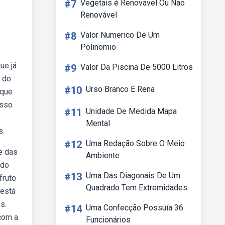
#7
Vegetais é Renovável Ou Não
Renovável
#8
Valor Numerico De Um
Polinomio
ue já
#9
Valor Da Piscina De 5000 Litros
 do
#10
Urso Branco E Rena
 que
osso
#11
Unidade De Medida Mapa
Mental
s.
#12
Uma Redação Sobre O Meio
e das
Ambiente
ado
#13
Uma Das Diagonais De Um
fruto
Quadrado Tem Extremidades
 está
s.
#14
Uma Confecção Possuía 36
com a
Funcionários