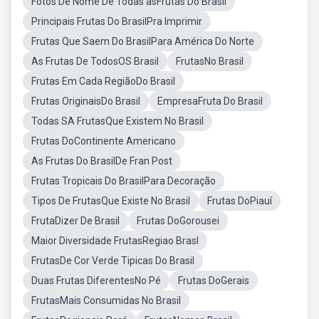
Fotos De Nome De Todas asFrutas Do Brasil
Principais Frutas Do BrasilPra Imprimir
Frutas Que Saem Do BrasilPara América Do Norte
As Frutas De TodosOS Brasil
FrutasNo Brasil
Frutas Em Cada RegiãoDo Brasil
Frutas OriginaisDo Brasil
EmpresaFruta Do Brasil
Todas SA FrutasQue Existem No Brasil
Frutas DoContinente Americano
As Frutas Do BrasilDe Fran Post
Frutas Tropicais Do BrasilPara Decoração
Tipos De FrutasQue Existe No Brasil
Frutas DoPiauí
FrutaDizer De Brasil
Frutas DoGorousei
Maior Diversidade FrutasRegiao Brasl
FrutasDe Cor Verde Tipicas Do Brasil
Duas Frutas DiferentesNo Pé
Frutas DoGerais
FrutasMais Consumidas No Brasil