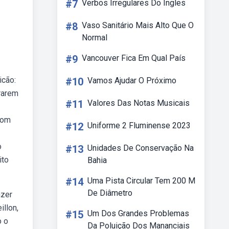
#7
Verbos Irregulares Do Ingles
#8
Vaso Sanitário Mais Alto Que O
Normal
#9
Vancouver Fica Em Qual País
icão:
#10
Vamos Ajudar O Próximo
rarem
#11
Valores Das Notas Musicais
com
#12
Uniforme 2 Fluminense 2023
o
#13
Unidades De Conservação Na
ito
Bahia
#14
Uma Pista Circular Tem 200 M
De Diâmetro
azer
illon,
#15
Um Dos Grandes Problemas
o o
Da Poluição Dos Mananciais