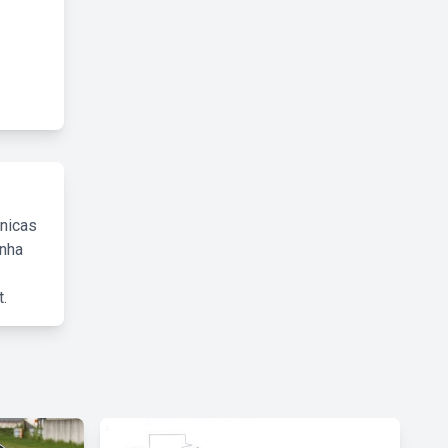
cnicas
inha
.