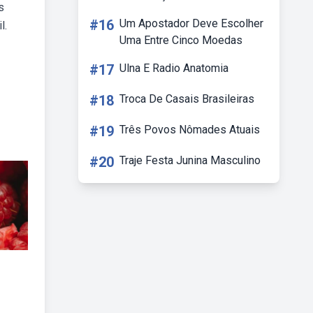
s
#16
Um Apostador Deve Escolher
l.
Uma Entre Cinco Moedas
#17
Ulna E Radio Anatomia
#18
Troca De Casais Brasileiras
#19
Três Povos Nômades Atuais
#20
Traje Festa Junina Masculino