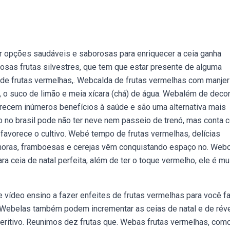
r opções saudáveis e saborosas para enriquecer a ceia ganha
osas frutas silvestres, que tem que estar presente de alguma
de frutas vermelhas,. Webcalda de frutas vermelhas com manjer
, o suco de limão e meia xícara (chá) de água. Webalém de deco
erecem inúmeros benefícios à saúde e são uma alternativa mais
 no brasil pode não ter neve nem passeio de trenó, mas conta 
e favorece o cultivo. Webé tempo de frutas vermelhas, delícias
amoras, framboesas e cerejas vêm conquistando espaço no. Web
ceia de natal perfeita, além de ter o toque vermelho, ele é mu
 vídeo ensino a fazer enfeites de frutas vermelhas para você f
as. Webelas também podem incrementar as ceias de natal e de réve
peritivo. Reunimos dez frutas que. Webas frutas vermelhas, com