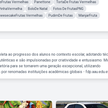
eFrutas Vermelhas
Panettone
TortaDe Frutas Vermelhas
PinhaVermelha
BoloDe Natal
Fotos De FrutasPNG
heesecakeFrutas Vermelhas
PudimDe Frutas
ManjarFruta
leta ao progresso dos alunos no contexto escolar, adotando té
tênticas e são impulsionadas por criatividade e entusiasmo. M
etória para se tornarem uma geração excepcional, utilizando
 por renomadas instituições acadêmicas globais - fdp.aau.edu.et