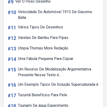
#9
Ver O Peso Desenho
#10
Velocidade Do Automóvel 1913 De Giacomo
Balla
#11
Vários Tipos De Desenhos
#12
Varetas De Bambu Para Pipas
#13
Utopia Thomas More Redação
#14
Uma Fabula Pequena Para Copiar
#15
Um Recurso De Modalização Argumentativa
Presente Nesse Texto é...
#16
Um Exemplo Tipico De Solução Supersaturada é
#17
Tucumã Benefícios Para Pele
#18
Tsunami De água Experimento