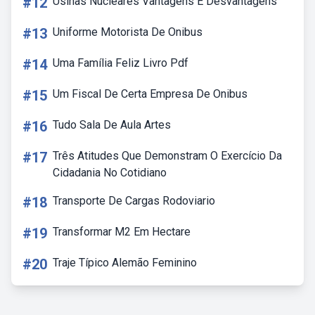
#12
Usinas Nucleares Vantagens E Desvantagens
#13
Uniforme Motorista De Onibus
#14
Uma Família Feliz Livro Pdf
#15
Um Fiscal De Certa Empresa De Onibus
#16
Tudo Sala De Aula Artes
#17
Três Atitudes Que Demonstram O Exercício Da
Cidadania No Cotidiano
#18
Transporte De Cargas Rodoviario
#19
Transformar M2 Em Hectare
#20
Traje Típico Alemão Feminino