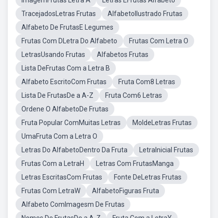
ImagemFrutas Letra A
Letras EFrutas Alfabeto
TracejadosLetras Frutas
AlfabetoIlustrado Frutas
Alfabeto De FrutasE Legumes
Frutas Com DLetra Do Alfabeto
Frutas Com Letra O
LetrasUsando Frutas
Alfabetos Frutas
Lista DeFrutas Com a Letra B
Alfabeto EscritoCom Frutas
Fruta Com8 Letras
Lista De FrutasDe a A-Z
Fruta Com6 Letras
Ordene O AlfabetoDe Frutas
Fruta Popular ComMuitas Letras
MoldeLetras Frutas
UmaFruta Com a Letra O
Letras Do AlfabetoDentro Da Fruta
LetraInicial Frutas
Frutas Com a LetraH
Letras Com FrutasManga
Letras EscritasCom Frutas
Fonte DeLetras Frutas
Frutas Com LetraW
AlfabetoFiguras Fruta
Alfabeto ComImagesm De Frutas