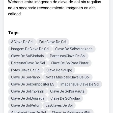
Webencuentra imágenes de clave de sol sin regalías
no es necesario reconocimiento imágenes en alta
calidad.
Tags
AClave De Sol
FotoClave De Sol
Imagem DaClave De Sol
Clave De SolVetorizada
Clave De SolSimbolo
PartiturasClave De Sol
PartituraClave De Sol
Clave De SolPara Pintar
Fotos Clave De Sol
Clave De SolJpg
Clave De SolPiano
Notas MusicaisClave De Sol
Clave De SolCompositor ES
ImagensDe Clave De Sol
Clave De SolImprimir
Clave De SolNa Pauta
Clave De SolDourada
Clave De SolViolão
Clave De SolVetor
LasClaves De Sol
AtividadeClave De Sol
Clave De SolBranca PNG