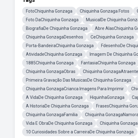
FotoChiquinha Gonzaga
Chiquinha Gonzaga Fotos
Foto DaChiquinha Gonzaga
MusicalDe Chiquinha Gon
BiografiaDe Chiquinha Gonzaga
Abre AlasChiquinha 
Chiquinha GonzagaDesenhos
CeChiquinha Gonzaga
Porta-BandeiraChiquinha Gonzaga
FdesenhoDe Chiqu
AtividadeChiquinha Gonzaga
Imagem De Chiquinha G
1885Chiquinha Gonzaga
FantasiaChiquinha Gonzaga
Chiquinha GonzagaObras
Chiquinha GonzagaAtraent
Primeira Gravação Das MusicasDe Chiquinha Gonzaga
Chiquinha GonzagaCrianca Imagens Para Imprimir
Chi
A VidaDe Chiquinha Gonzaga
HiquinhaGonzaga
Ca
A HistoriaDe Chiquinha Gonzaga
FrasesChiquinha Go
Chiquinha GonzagaFamilia
Chiquinha GonzagaNamor
Vida E ObraDe Chiquinha Gonzaga
Chiquinha Gonzag
10 Curiosidades Sobre a CarreiraDe Chiquinha Gonzaga