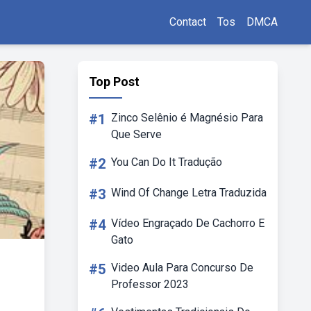
Contact
Tos
DMCA
Top Post
#1
Zinco Selênio é Magnésio Para
Que Serve
#2
You Can Do It Tradução
#3
Wind Of Change Letra Traduzida
#4
Vídeo Engraçado De Cachorro E
Gato
#5
Video Aula Para Concurso De
Professor 2023