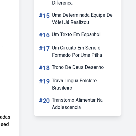
Diferença
#15
Uma Determinada Equipe De
Vôlei Já Realizou
#16
Um Texto Em Espanhol
#17
Um Circuito Em Serie é
Formado Por Uma Pilha
#18
Trono De Deus Desenho
#19
Trava Lingua Folclore
Brasileiro
#20
Transtorno Alimentar Na
Adolescencia
radas
osed