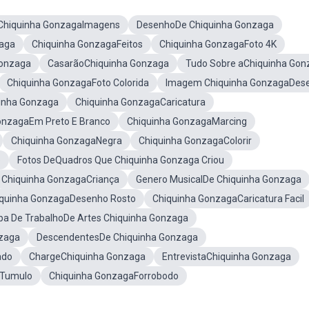
Chiquinha GonzagaImagens
DesenhoDe Chiquinha Gonzaga
zaga
Chiquinha GonzagaFeitos
Chiquinha GonzagaFoto 4K
Gonzaga
CasarãoChiquinha Gonzaga
Tudo Sobre aChiquinha Gon
Chiquinha GonzagaFoto Colorida
Imagem Chiquinha GonzagaDes
inha Gonzaga
Chiquinha GonzagaCaricatura
onzagaEm Preto E Branco
Chiquinha GonzagaMarcing
Chiquinha GonzagaNegra
Chiquinha GonzagaColorir
e
Fotos DeQuadros Que Chiquinha Gonzaga Criou
Chiquinha GonzagaCriança
Genero MusicalDe Chiquinha Gonzaga
quinha GonzagaDesenho Rosto
Chiquinha GonzagaCaricatura Facil
pa De TrabalhoDe Artes Chiquinha Gonzaga
nzaga
DescendentesDe Chiquinha Gonzaga
ado
ChargeChiquinha Gonzaga
EntrevistaChiquinha Gonzaga
aTumulo
Chiquinha GonzagaForrobodo