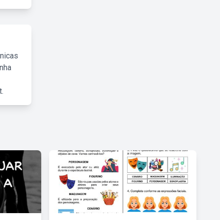
cnicas
inha
.