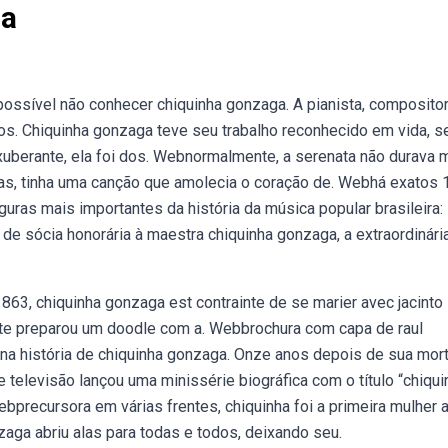
ga
ossível não conhecer chiquinha gonzaga. A pianista, composito
s. Chiquinha gonzaga teve seu trabalho reconhecido em vida, 
exuberante, ela foi dos. Webnormalmente, a serenata não durava m
 Mas, tinha uma canção que amolecia o coração de. Webhá exatos 
guras mais importantes da história da música popular brasileira:
de sócia honorária à maestra chiquinha gonzaga, a extraordinári
63, chiquinha gonzaga est contrainte de se marier avec jacinto
O site preparou um doodle com a. Webbrochura com capa de raul
 na história de chiquinha gonzaga. Onze anos depois de sua mort
televisão lançou uma minissérie biográfica com o título “chiqui
bprecursora em várias frentes, chiquinha foi a primeira mulher 
nzaga abriu alas para todas e todos, deixando seu.