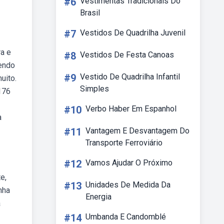
#6
Vestimentas Tradicionais Do
Brasil
#7
Vestidos De Quadrilha Juvenil
ra e
#8
Vestidos De Festa Canoas
sendo
#9
Vestido De Quadrilha Infantil
uito.
Simples
176
#10
Verbo Haber Em Espanhol
a
#11
Vantagem E Desvantagem Do
Transporte Ferroviário
#12
Vamos Ajudar O Próximo
e,
#13
Unidades De Medida Da
nha
Energia
a
#14
Umbanda E Candomblé