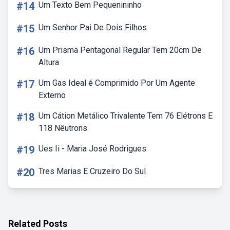
#14
Um Texto Bem Pequenininho
#15
Um Senhor Pai De Dois Filhos
#16
Um Prisma Pentagonal Regular Tem 20cm De
Altura
#17
Um Gas Ideal é Comprimido Por Um Agente
Externo
#18
Um Cátion Metálico Trivalente Tem 76 Elétrons E
118 Nêutrons
#19
Ues Ii - Maria José Rodrigues
#20
Tres Marias E Cruzeiro Do Sul
Related Posts