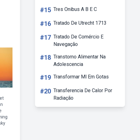
#15
Tres Onibus A B E C
#16
Tratado De Utrecht 1713
#17
Tratado De Comércio E
Navegação
#18
Transtorno Alimentar Na
Adolescencia
#19
Transformar Ml Em Gotas
#20
Transferencia De Calor Por
Radiação
et
an
e
ning
sky