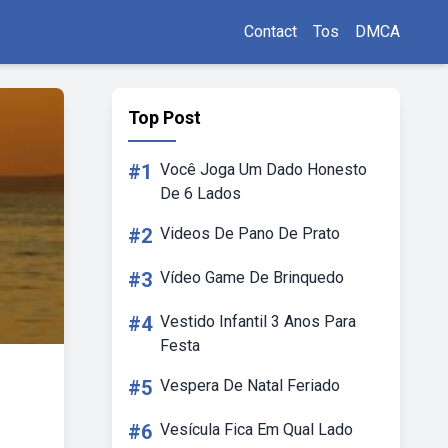
Contact
Tos
DMCA
Top Post
#1
Você Joga Um Dado Honesto
De 6 Lados
#2
Videos De Pano De Prato
#3
Vídeo Game De Brinquedo
#4
Vestido Infantil 3 Anos Para
Festa
#5
Vespera De Natal Feriado
#6
Vesícula Fica Em Qual Lado