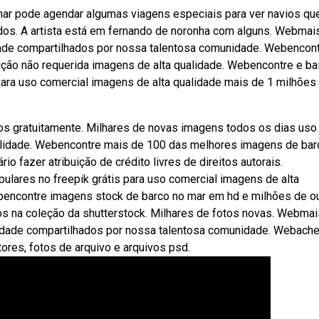
ar pode agendar algumas viagens especiais para ver navios qu
dos. A artista está em fernando de noronha com alguns. Webmai
dade compartilhados por nossa talentosa comunidade. Webencon
ição não requerida imagens de alta qualidade. Webencontre e ba
para uso comercial imagens de alta qualidade mais de 1 milhões
os gratuitamente. Milhares de novas imagens todos os dias uso
alidade. Webencontre mais de 100 das melhores imagens de bar
io fazer atribuição de crédito livres de direitos autorais.
ulares no freepik grátis para uso comercial imagens de alta
bencontre imagens stock de barco no mar em hd e milhões de o
itos na coleção da shutterstock. Milhares de fotos novas. Webma
lidade compartilhados por nossa talentosa comunidade. Webache
tores, fotos de arquivo e arquivos psd.