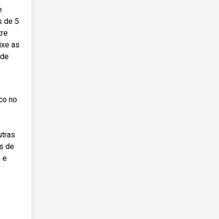
e
s de 5
tre
ixe as
 de
co no
utras
is de
 e