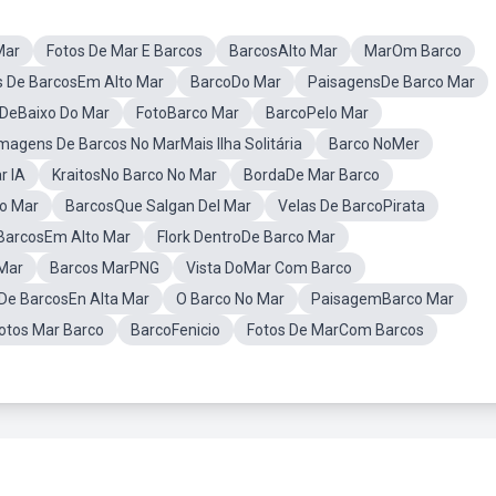
Mar
Fotos De Mar E Barcos
BarcosAlto Mar
MarOm Barco
s De BarcosEm Alto Mar
BarcoDo Mar
PaisagensDe Barco Mar
 DeBaixo Do Mar
FotoBarco Mar
BarcoPelo Mar
magens De Barcos No MarMais Ilha Solitária
Barco NoMer
r IA
KraitosNo Barco No Mar
BordaDe Mar Barco
to Mar
BarcosQue Salgan Del Mar
Velas De BarcoPirata
BarcosEm Alto Mar
Flork DentroDe Barco Mar
Mar
Barcos MarPNG
Vista DoMar Com Barco
 De BarcosEn Alta Mar
O Barco No Mar
PaisagemBarco Mar
otos Mar Barco
BarcoFenicio
Fotos De MarCom Barcos