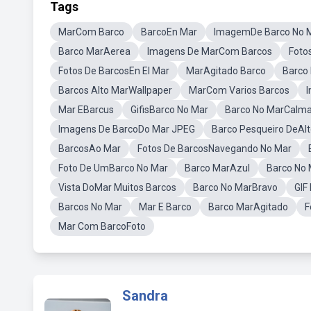
Tags
MarCom Barco
BarcoEn Mar
ImagemDe Barco No 
Barco MarAerea
Imagens De MarCom Barcos
Foto
Fotos De BarcosEn El Mar
MarAgitado Barco
Barco
Barcos Alto MarWallpaper
MarCom Varios Barcos
I
Mar EBarcus
GifisBarco No Mar
Barco No MarCalma
Imagens De BarcoDo Mar JPEG
Barco Pesqueiro DeAl
BarcosAo Mar
Fotos De BarcosNavegando No Mar
Foto De UmBarco No Mar
Barco MarAzul
Barco No 
Vista DoMar Muitos Barcos
Barco No MarBravo
GIF
Barcos No Mar
Mar E Barco
Barco MarAgitado
F
Mar Com BarcoFoto
Sandra