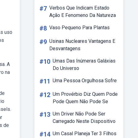
#7
Verbos Que Indicam Estado
Ação E Fenomeno Da Natureza
#8
Vaso Pequeno Para Plantas
as uso
os
#9
Usinas Nucleares Vantagens E
Desvantagens
#10
Umas Das Inúmeras Galáxias
sa. A
Do Universo
ro na
#11
Uma Pessoa Orgulhosa Sofre
 de
#12
Um Provérbio Diz Quem Pode
io
Pode Quem Não Pode Se
sels.
#13
Um Driver Não Pode Ser
ar
Carregado Neste Dispositivo
is de
#14
Um Casal Planeja Ter 3 Filhos