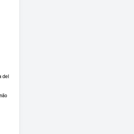
a del
 não