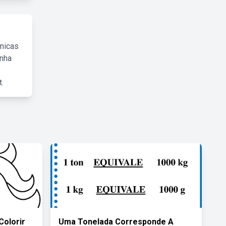
cnicas
inha
.
Colorir
Uma Tonelada Corresponde A