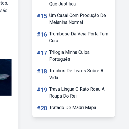
ctos,
Que Justifica
nsão
#15
Um Casal Com Produção De
Melanina Normal
#16
Trombose Da Veia Porta Tem
Cura
#17
Trilogia Minha Culpa
Português
#18
Trechos De Livros Sobre A
Vida
#19
Trava Lingua O Rato Roeu A
Roupa Do Rei
#20
Tratado De Madri Mapa