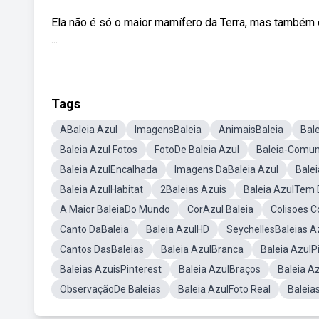
Ela não é só o maior mamífero da Terra, mas também o 
...
Tags
ABaleia Azul
ImagensBaleia
AnimaisBaleia
Bal
Baleia Azul Fotos
FotoDe Baleia Azul
Baleia-Comu
Baleia AzulEncalhada
Imagens DaBaleia Azul
Bale
Baleia AzulHabitat
2Baleias Azuis
Baleia AzulTem 
A Maior BaleiaDo Mundo
CorAzul Baleia
Colisoes 
Canto DaBaleia
Baleia AzulHD
SeychellesBaleias A
Cantos DasBaleias
Baleia AzulBranca
Baleia AzulP
Baleias AzuisPinterest
Baleia AzulBraços
Baleia A
ObservaçãoDe Baleias
Baleia AzulFoto Real
Baleia