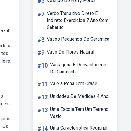
#6
Vestido Do Harry Potter
#7
Verbo Transitivo Direto E
Indireto Exercicios 7 Ano Com
Gabarito
 azul
#8
Vasos Pequenos De Ceramica
vídeos
#9
Vaso De Flores Natural
eitos
leira.
#10
Vantagens E Desvantagens
e
Da Camisinha
#11
Vale à Pena Tem Crase
—
ns
#12
Unidades De Medidas 4 Ano
ia em
#13
Uma Escola Tem Um Terreno
Vazio
quise
. Os
#14
Uma Caracteristica Regional