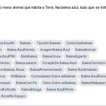
maior animal que habita a Terra. Na baleia azul, tudo que se tra
eia Azul4K
Baleias
TiposDe Baleias
Costa DasBaleias
m
Baleia AzulDentes
ImagemBaleia Azul
BaleiaAnimal
ia AzulPNG
BlobBaleia
BaleiaCinza
BaleiaGigante
Dentes
BaleiaJubarte
CoraçãoDe Baleia Azul
BaleiaTerrestre
ComBaleias Azuis
BaleiaAmamentando
Baleia AzulIntalada
zuis
KrillBaleia
Curiosidades Sobre asBaleias
Baleia AzulRuss
inóquio
BaleiaCom Pe
Fatos Sobre asBaleias
BaleiaWallpaper
zulExtinção
BaleiaBeluga
Baleia AzulFilhote
s AzuisNo Espaço