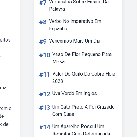
#7
Versiculos Sobre Ensino Da
Palavra
#8
Verbo No Imperativo Em
Espanhol
eitos
#9
Vencemos Mais Um Dia
#10
Vaso De Flor Pequeno Para
e
Mesa
s
#11
Valor Do Quilo Do Cobre Hoje
2023
uma
#12
Uva Verde Em Ingles
#13
Um Gato Preto A Foi Cruzado
arem e
Com Duas
0+
k de
#14
Um Aparelho Possui Um
Resistor Com Determinada