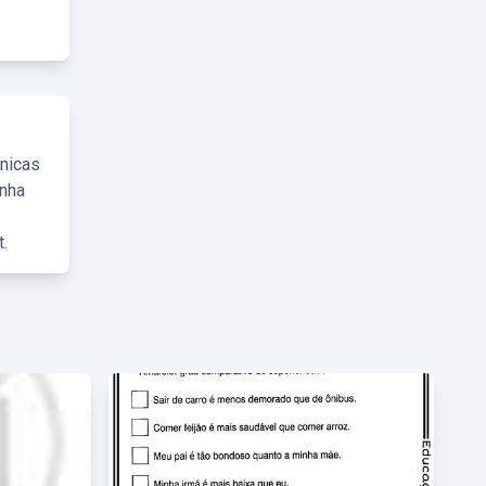
cnicas
inha
.