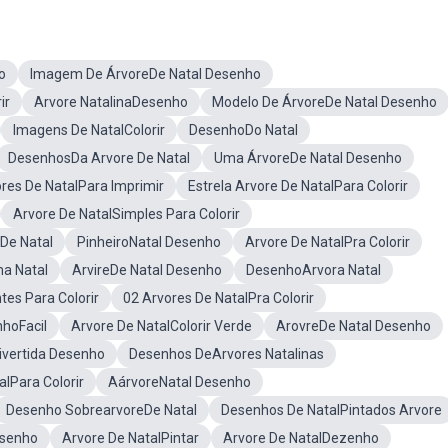
o
Imagem De ÁrvoreDe Natal Desenho
ir
Arvore NatalinaDesenho
Modelo De ÁrvoreDe Natal Desenho
Imagens De NatalColorir
DesenhoDo Natal
DesenhosDa Arvore De Natal
Uma ÁrvoreDe Natal Desenho
res De NatalPara Imprimir
Estrela Arvore De NatalPara Colorir
Arvore De NatalSimples Para Colorir
De Natal
PinheiroNatal Desenho
Arvore De NatalPra Colorir
a Natal
ArvireDe Natal Desenho
DesenhoArvora Natal
es Para Colorir
02 Arvores De NatalPra Colorir
nhoFacil
Arvore De NatalColorir Verde
ArovreDe Natal Desenho
ivertida Desenho
Desenhos DeArvores Natalinas
lPara Colorir
AárvoreNatal Desenho
Desenho SobrearvoreDe Natal
Desenhos De NatalPintados Arvore
esenho
Arvore De NatalPintar
Arvore De NatalDezenho