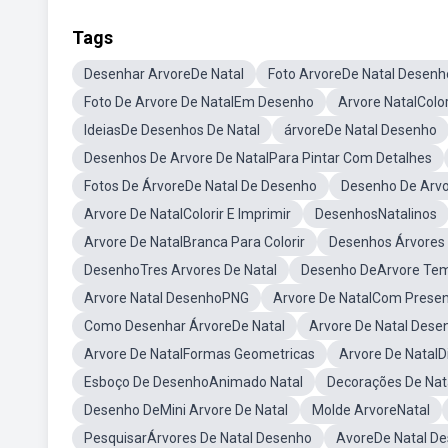
Tags
Desenhar ArvoreDe Natal
Foto ArvoreDe Natal Desenh
Foto De Arvore De NatalEm Desenho
Arvore NatalColor
IdeiasDe Desenhos De Natal
árvoreDe Natal Desenho
Desenhos De Arvore De NatalPara Pintar Com Detalhes
Fotos De ÁrvoreDe Natal De Desenho
Desenho De Arvo
Arvore De NatalColorir E Imprimir
DesenhosNatalinos
Arvore De NatalBranca Para Colorir
Desenhos Árvores 
DesenhoTres Arvores De Natal
Desenho DeArvore Tem
Arvore Natal DesenhoPNG
Arvore De NatalCom Present
Como Desenhar ÁrvoreDe Natal
Arvore De Natal Dese
Arvore De NatalFormas Geometricas
Arvore De NatalD
Esboço De DesenhoAnimado Natal
Decorações De Nata
Desenho DeMini Arvore De Natal
Molde ArvoreNatal
PesquisarÁrvores De Natal Desenho
AvoreDe Natal D