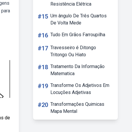
agens
Resistência Elétrica
 para
#15
Um ângulo De Três Quartos
De Volta Mede
#16
Tudo Em Grãos Farroupilha
#17
Travesseiro é Ditongo
Tritongo Ou Hiato
#18
Tratamento Da Informação
Matematica
#19
Transforme Os Adjetivos Em
Locuções Adjetivas
#20
Transformações Quimicas
Mapa Mental
ns de