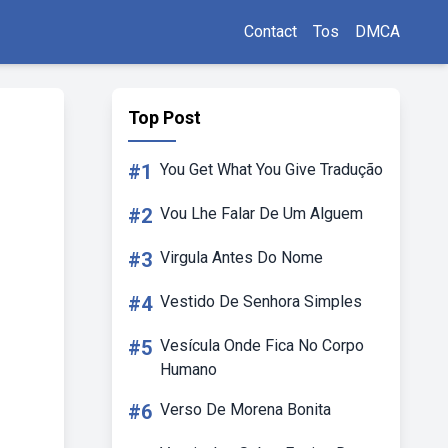
Contact
Tos
DMCA
Top Post
#1
You Get What You Give Tradução
#2
Vou Lhe Falar De Um Alguem
#3
Virgula Antes Do Nome
#4
Vestido De Senhora Simples
#5
Vesícula Onde Fica No Corpo
Humano
#6
Verso De Morena Bonita