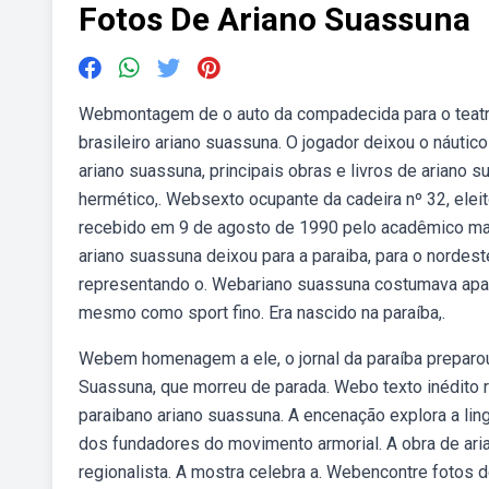
Fotos De Ariano Suassuna
Webmontagem de o auto da compadecida para o teatro
brasileiro ariano suassuna. O jogador deixou o náutic
ariano suassuna, principais obras e livros de ariano 
hermético,. Websexto ocupante da cadeira nº 32, ele
recebido em 9 de agosto de 1990 pelo acadêmico marc
ariano suassuna deixou para a paraiba, para o nordest
representando o. Webariano suassuna costumava apar
mesmo como sport fino. Era nascido na paraíba,.
Webem homenagem a ele, o jornal da paraíba preparou
Suassuna, que morreu de parada. Webo texto inédito 
paraibano ariano suassuna. A encenação explora a lin
dos fundadores do movimento armorial. A obra de aria
regionalista. A mostra celebra a. Webencontre fotos d