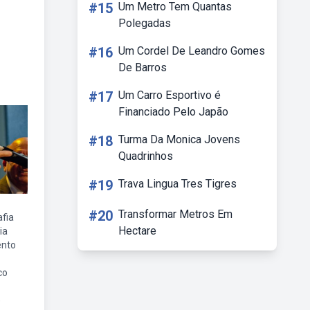
#15
Um Metro Tem Quantas
Polegadas
#16
Um Cordel De Leandro Gomes
De Barros
#17
Um Carro Esportivo é
Financiado Pelo Japão
#18
Turma Da Monica Jovens
Quadrinhos
#19
Trava Lingua Tres Tigres
#20
Transformar Metros Em
fia
Hectare
ia
ento
co
e