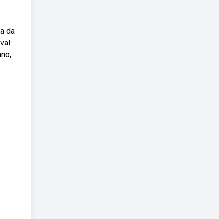
da da
val
ano,