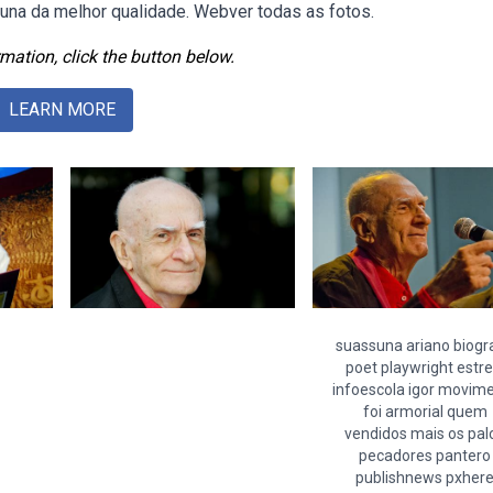
una da melhor qualidade. Webver todas as fotos.
mation, click the button below.
LEARN MORE
suassuna ariano biogra
poet playwright estre
infoescola igor movim
foi armorial quem
vendidos mais os pal
pecadores pantero
publishnews pxher