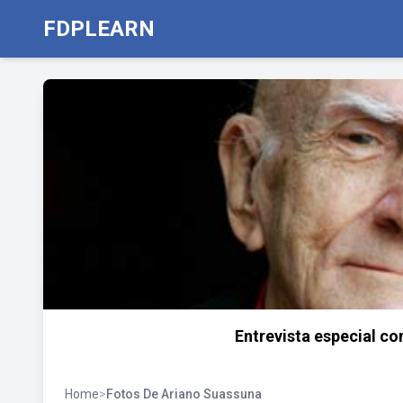
FDPLEARN
Entrevista especial c
Home
>
Fotos De Ariano Suassuna