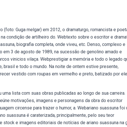
 (foto: Guga melgar) em 2012, o dramaturgo, romancista e poet
o na condição de artilheiro do. Webtexto sobre o escritor e drama
suassuna, biografia completa, onde viveu, etc. Denso, complexo e
ito em 3 de agosto de 1989, na sucessão de genolino amado e
os vinicios vilaça. Webprestigiar a memória e todo o legado q
e, brasil e todo o mundo. Na noite de ontem estive presente,
ecer vestido com roupas em vermelho e preto, batizado por el
 uma lista com suas obras publicadas ao longo de sua carreira.
reúne motivações, imagens e personagens da obra do escritor
guagem circense para trazer o humor, a. Webariano suassuna foi
no suassuna é caraterizada, principalmente, pelo seu teor
e stock e imagens editoriais de notícias de ariano suassuna na 