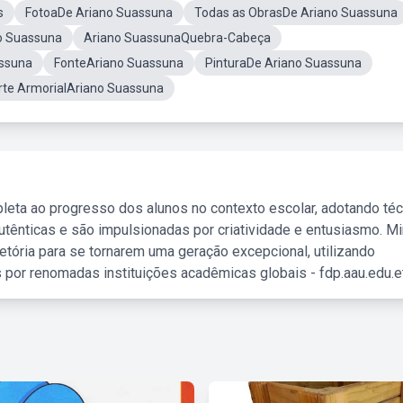
s
FotoaDe Ariano Suassuna
Todas as ObrasDe Ariano Suassuna
o Suassuna
Ariano SuassunaQuebra-Cabeça
assuna
FonteAriano Suassuna
PinturaDe Ariano Suassuna
rte ArmorialAriano Suassuna
leta ao progresso dos alunos no contexto escolar, adotando té
tênticas e são impulsionadas por criatividade e entusiasmo. M
etória para se tornarem uma geração excepcional, utilizando
 por renomadas instituições acadêmicas globais - fdp.aau.edu.et