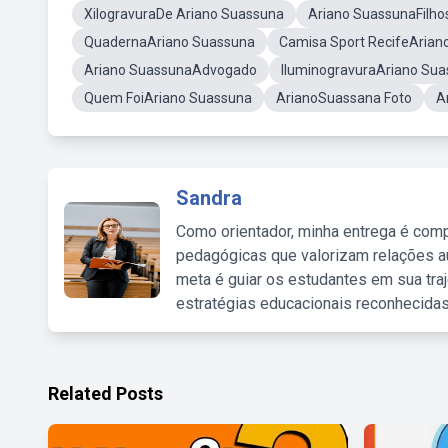
XilogravuraDe Ariano Suassuna
Ariano SuassunaFilho
QuadernaAriano Suassuna
Camisa Sport RecifeArian
Ariano SuassunaAdvogado
IluminogravuraAriano Su
Quem FoiAriano Suassuna
ArianoSuassana Foto
A
Sandra
Como orientador, minha entrega é comp
pedagógicas que valorizam relações au
meta é guiar os estudantes em sua traj
estratégias educacionais reconhecidas
Related Posts