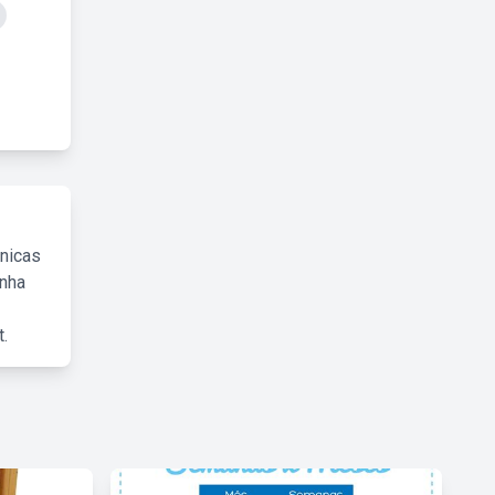
cnicas
inha
.