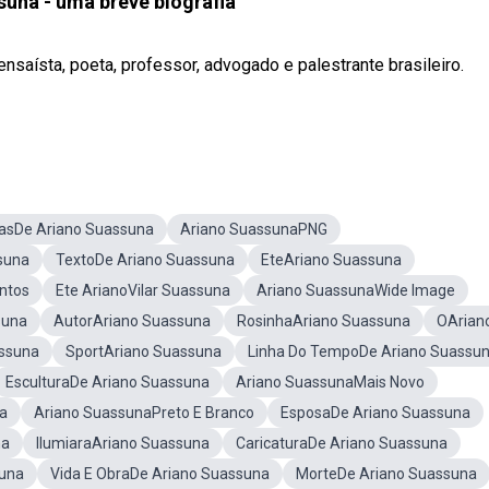
una - uma breve biografia
ensaísta, poeta, professor, advogado e palestrante brasileiro.
asDe Ariano Suassuna
Ariano SuassunaPNG
suna
TextoDe Ariano Suassuna
EteAriano Suassuna
ntos
Ete ArianoVilar Suassuna
Ariano SuassunaWide Image
suna
AutorAriano Suassuna
RosinhaAriano Suassuna
OArian
assuna
SportAriano Suassuna
Linha Do TempoDe Ariano Suassu
EsculturaDe Ariano Suassuna
Ariano SuassunaMais Novo
a
Ariano SuassunaPreto E Branco
EsposaDe Ariano Suassuna
na
IlumiaraAriano Suassuna
CaricaturaDe Ariano Suassuna
una
Vida E ObraDe Ariano Suassuna
MorteDe Ariano Suassuna