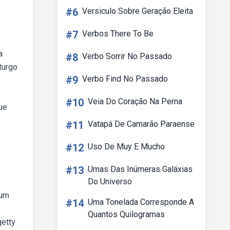
#6
Versiculo Sobre Geração Eleita
#7
Verbos There To Be
a
#8
Verbo Sorrir No Passado
turgo
#9
Verbo Find No Passado
#10
Veia Do Coração Na Perna
ue
#11
Vatapá De Camarão Paraense
e
#12
Uso De Muy E Mucho
#13
Umas Das Inúmeras Galáxias
Do Universo
 um
#14
Uma Tonelada Corresponde A
Quantos Quilogramas
getty