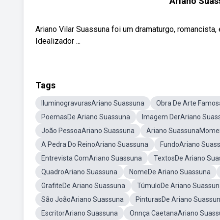
Ariano Suass
Ariano Vilar Suassuna foi um dramaturgo, romancista, 
Idealizador ...
Tags
IluminogravurasAriano Suassuna
Obra De Arte Famos
PoemasDe Ariano Suassuna
Imagem DerAriano Suas
João PessoaAriano Suassuna
Ariano SuassunaMome
A Pedra Do ReinoAriano Suassuna
FundoAriano Suas
Entrevista ComAriano Suassuna
TextosDe Ariano Su
QuadroAriano Suassuna
NomeDe Ariano Suassuna
GrafiteDe Ariano Suassuna
TúmuloDe Ariano Suassun
São JoãoAriano Suassuna
PinturasDe Ariano Suassu
EscritorAriano Suassuna
Onnça CaetanaAriano Suass