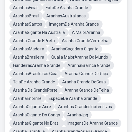
AranhasFeias
FotoDe Aranha Grande
AranhasBrasil
AranhasAustralianas
AranhasSantos
ImagemDe Aranha Grande
AranhaGigante Na Austrália
A MaiorAranha
Aranha Grande EPreta
Aranha GrandeVermelha
AranhasMadeira
AranhaCaçadora Gigante
AranhaBrasileira
Qual a MaiorAranha Do Mundo
FiandeirasAranha Grande
AranhaBramca Grande
AranhasBrasileiras Guia
Aranha Grande DeRoça
TeiaDe Aranha Grande
Aranha Grande DeCasa
Aranha De GrandePorte
Aranha Grande DeTelha
AranhaEnorme
EspécieDe Aranha Grande
AranhaGigante Acre
Aranhas GrandesInofensivas
AranhaGigante Do Congo
AranhaJpg
AranhasGigante No Brasil
ImagensDe Aranha Grande
AranhaTarântula
Aranha GrandeAriana Grande