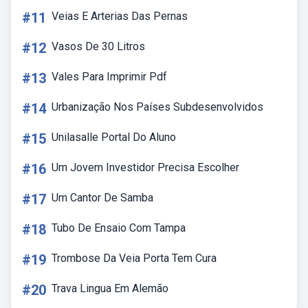
#11
Veias E Arterias Das Pernas
#12
Vasos De 30 Litros
#13
Vales Para Imprimir Pdf
#14
Urbanização Nos Países Subdesenvolvidos
#15
Unilasalle Portal Do Aluno
#16
Um Jovem Investidor Precisa Escolher
#17
Um Cantor De Samba
#18
Tubo De Ensaio Com Tampa
#19
Trombose Da Veia Porta Tem Cura
#20
Trava Lingua Em Alemão