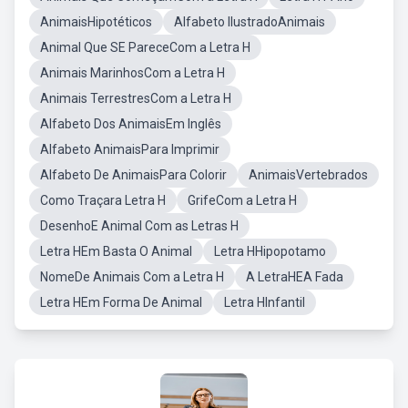
AnimaisHipotéticos
Alfabeto IlustradoAnimais
Animal Que SE PareceCom a Letra H
Animais MarinhosCom a Letra H
Animais TerrestresCom a Letra H
Alfabeto Dos AnimaisEm Inglês
Alfabeto AnimaisPara Imprimir
Alfabeto De AnimaisPara Colorir
AnimaisVertebrados
Como Traçara Letra H
GrifeCom a Letra H
DesenhoE Animal Com as Letras H
Letra HEm Basta O Animal
Letra HHipopotamo
NomeDe Animais Com a Letra H
A LetraHEA Fada
Letra HEm Forma De Animal
Letra HInfantil