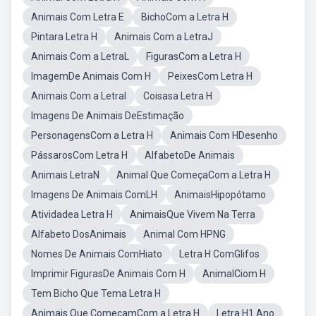
Animais Com Letra E
BichoCom a Letra H
Pintara Letra H
Animais Com a LetraJ
Animais Com a LetraL
FigurasCom a Letra H
ImagemDe Animais Com H
PeixesCom Letra H
Animais Com a LetraI
Coisasa Letra H
Imagens De Animais DeEstimação
PersonagensCom a Letra H
Animais Com HDesenho
PássarosCom Letra H
AlfabetoDe Animais
Animais LetraN
Animal Que ComeçaCom a Letra H
Imagens De Animais ComLH
AnimaisHipopótamo
Atividadea Letra H
AnimaisQue Vivem Na Terra
Alfabeto DosAnimais
Animal Com HPNG
Nomes De Animais ComHiato
Letra H ComGlifos
Imprimir FigurasDe Animais Com H
AnimalCiom H
Tem Bicho Que Tema Letra H
Animais Que ComeçamCom a Letra H
Letra H1 Ano