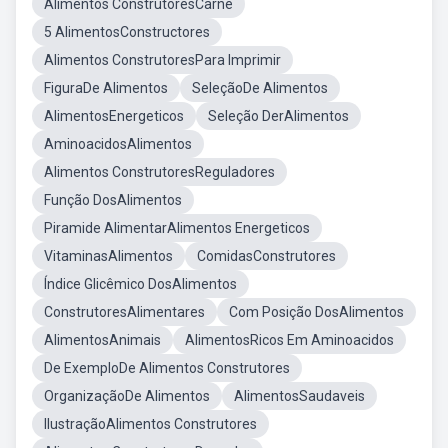
Alimentos ConstrutoresCarne
5 AlimentosConstructores
Alimentos ConstrutoresPara Imprimir
FiguraDe Alimentos
SeleçãoDe Alimentos
AlimentosEnergeticos
Seleção DerAlimentos
AminoacidosAlimentos
Alimentos ConstrutoresReguladores
Função DosAlimentos
Piramide AlimentarAlimentos Energeticos
VitaminasAlimentos
ComidasConstrutores
Índice Glicêmico DosAlimentos
ConstrutoresAlimentares
Com Posição DosAlimentos
AlimentosAnimais
AlimentosRicos Em Aminoacidos
De ExemploDe Alimentos Construtores
OrganizaçãoDe Alimentos
AlimentosSaudaveis
IlustraçãoAlimentos Construtores