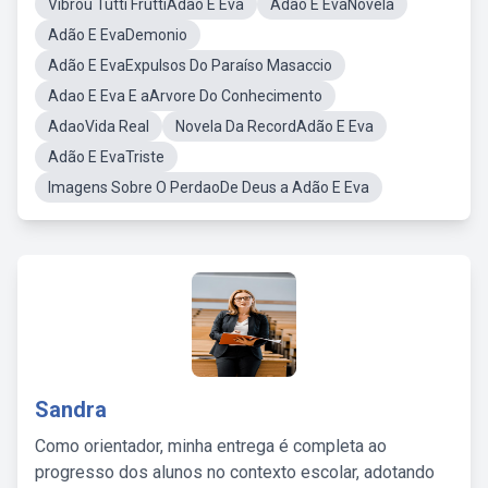
Vibrou Tutti FruttiAdão E Eva
Adão E EvaNovela
Adão E EvaDemonio
Adão E EvaExpulsos Do Paraíso Masaccio
Adao E Eva E aArvore Do Conhecimento
AdaoVida Real
Novela Da RecordAdão E Eva
Adão E EvaTriste
Imagens Sobre O PerdaoDe Deus a Adão E Eva
Sandra
Como orientador, minha entrega é completa ao
progresso dos alunos no contexto escolar, adotando