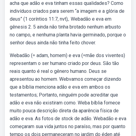
acha que adão e eva tinham essas qualidades? Como
indivíduos criados para serem “a imagem e a glória de
deus” (1 coríntios 11:7, nvt),. Webadão e eva em
gênesis 2. 5 ainda não tinha brotado nenhum arbusto
no campo, e nenhuma plan­ta havia germinado, porque o
­senhor deus ainda não tinha feito chover.
Webadão (= adam, homem) e eva (=mãe dos viventes)
representam o ser humano criado por deus. São tão
reais quanto é real o gênero humano. Deus se
apresentou ao homem. Webvamos começar dizendo
que a bíblia menciona adão e eva em ambos os
testamentos; Portanto, ninguém pode acreditar que
adão e eva não existiram como. Weba bíblia fornece
muito pouca descrição direta da aparência física de
adão e eva. As fotos de stock de adão. Webadão e eva
começaram sua vida juntos no paraíso, mas por quanto
tempo os dois permaneceram no jardim do éden até