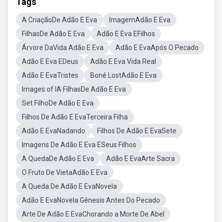
Tags
A CriaçãoDe Adão E Eva
ImagemAdão E Eva
FilhasDe Adão E Eva
Adão E Eva EFilhos
Árvore DaVida Adão E Eva
Adão E EvaApós O Pecado
Adão E Eva EDeus
Adão E Eva Vida Real
Adão E EvaTristes
Boné LostAdão E Eva
Images of IA FilhasDe Adão E Eva
Set FilhoDe Adão E Eva
Filhos De Adão E EvaTerceira Filha
Adão E EvaNadando
Filhos De Adão E EvaSete
Imagens De Adão E Eva ESeus Filhos
A QuedaDe Adão E Eva
Adão E EvaArte Sacra
O Fruto De VietaAdão E Eva
A Queda De Adão E EvaNovela
Adão E EvaNovela Gênesis Antes Do Pecado
Arte De Adão E EvaChorando a Morte De Abel