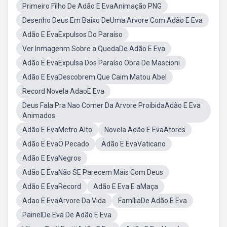
Primeiro Filho De Adão E EvaAnimação PNG
Desenho Deus Em Baixo DeUma Arvore Com Adão E Eva
Adão E EvaExpulsos Do Paraíso
Ver Inmagenm Sobre a QuedaDe Adão E Eva
Adão E EvaExpulsa Dos Paraíso Obra De Mascioni
Adão E EvaDescobrem Que Caim Matou Abel
Record Novela AdaoE Eva
Deus Fala Pra Nao Comer Da Arvore ProibidaAdão E Eva
Animados
Adão E EvaMetro Alto
Novela Adão E EvaAtores
Adão E EvaO Pecado
Adão E EvaVaticano
Adão E EvaNegros
Adão E EvaNão SE Parecem Mais Com Deus
Adão E EvaRecord
Adão E Eva E aMaça
Adao E EvaArvore Da Vida
FamíliaDe Adão E Eva
PainelDe Eva De Adão E Eva