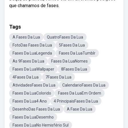
que chamamos de fases.
Tags
A Fases Da Lua
QuatroFases Da Lua
FotoDas Fases Da Lua
5Fases Da Lua
Fases Da LuaLegenda
Fases Da LuaTumblr
As 9Fases Da Lua
Fases Da LuaNomes
Fases Da LuaWallpaper
8Fases Da Lua
4Fases Da Lua
7Fases Da Lua
AtividadesFases Da Lua
CalendarioFases Da Lua
Fases Da LuaColorido
Fases Da LuaEm Ordem
Fases Da Lua4 Ano
4 PrincipaisFases Da Lua
DesenhoDas Fases Da Lua
A Fase Da Lua
Fases Da LuaDesemho
Fases Da LuaNo Hemisfério Sul