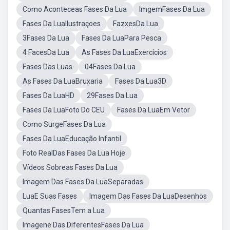
Como Aconteceas Fases Da Lua
ImgemFases Da Lua
Fases Da LuaIlustraçoes
FazxesDa Lua
3Fases Da Lua
Fases Da LuaPara Pesca
4 FacesDa Lua
As Fases Da LuaExercícios
Fases Das Luas
04Fases Da Lua
As Fases Da LuaBruxaria
Fases Da Lua3D
Fases Da LuaHD
29Fases Da Lua
Fases Da LuaFoto Do CEU
Fases Da LuaEm Vetor
Como SurgeFases Da Lua
Fases Da LuaEducação Infantil
Foto RealDas Fases Da Lua Hoje
Vídeos Sobreas Fases Da Lua
Imagem Das Fases Da LuaSeparadas
LuaE Suas Fases
Imagem Das Fases Da LuaDesenhos
Quantas FasesTem a Lua
Imagene Das DiferentesFases Da Lua