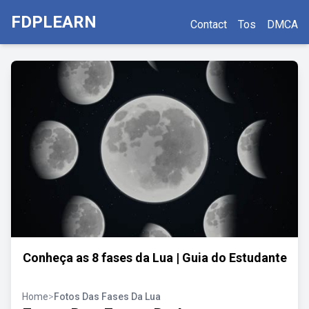
FDPLEARN
Contact
Tos
DMCA
Conheça as 8 fases da Lua | Guia do Estudante
Home
>
Fotos Das Fases Da Lua