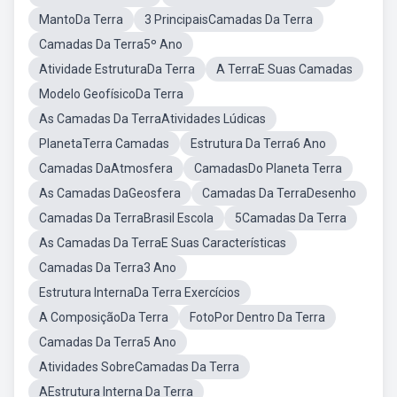
MantoDa Terra
3 PrincipaisCamadas Da Terra
Camadas Da Terra5º Ano
Atividade EstruturaDa Terra
A TerraE Suas Camadas
Modelo GeofísicoDa Terra
As Camadas Da TerraAtividades Lúdicas
PlanetaTerra Camadas
Estrutura Da Terra6 Ano
Camadas DaAtmosfera
CamadasDo Planeta Terra
As Camadas DaGeosfera
Camadas Da TerraDesenho
Camadas Da TerraBrasil Escola
5Camadas Da Terra
As Camadas Da TerraE Suas Características
Camadas Da Terra3 Ano
Estrutura InternaDa Terra Exercícios
A ComposiçãoDa Terra
FotoPor Dentro Da Terra
Camadas Da Terra5 Ano
Atividades SobreCamadas Da Terra
AEstrutura Interna Da Terra