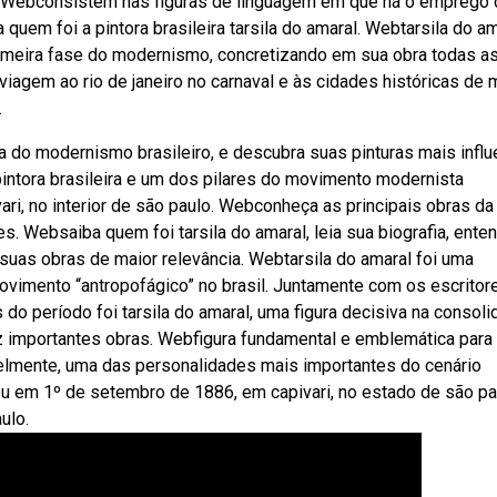
e. Webconsistem nas figuras de linguagem em que há o emprego
quem foi a pintora brasileira tarsila do amaral. Webtarsila do a
primeira fase do modernismo, concretizando em sua obra todas a
agem ao rio de janeiro no carnaval e às cidades históricas de 
.
ra do modernismo brasileiro, e descubra suas pinturas mais infl
intora brasileira e um dos pilares do movimento modernista
ari, no interior de são paulo. Webconheça as principais obras da
es. Websaiba quem foi tarsila do amaral, leia sua biografia, ente
suas obras de maior relevância. Webtarsila do amaral foi uma
movimento “antropofágico” no brasil. Juntamente com os escritor
 período foi tarsila do amaral, uma figura decisiva na consoli
 dez importantes obras. Webfigura fundamental e emblemática para
egavelmente, uma das personalidades mais importantes do cenário
ceu em 1º de setembro de 1886, em capivari, no estado de são pa
ulo.