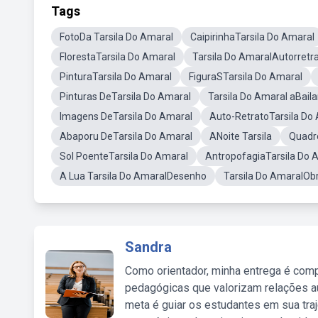
Tags
FotoDa Tarsila Do Amaral
CaipirinhaTarsila Do Amaral
FlorestaTarsila Do Amaral
Tarsila Do AmaralAutorretr
PinturaTarsila Do Amaral
FiguraSTarsila Do Amaral
Pinturas DeTarsila Do Amaral
Tarsila Do Amaral aBaila
Imagens DeTarsila Do Amaral
Auto-RetratoTarsila Do
Abaporu DeTarsila Do Amaral
ANoite Tarsila
Quadro
Sol PoenteTarsila Do Amaral
AntropofagiaTarsila Do 
A Lua Tarsila Do AmaralDesenho
Tarsila Do AmaralOb
Sandra
Como orientador, minha entrega é comp
pedagógicas que valorizam relações au
meta é guiar os estudantes em sua traj