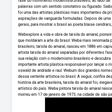
fase do movimento modernista brasileiro, ao lado d
palavras com um sentido conotativo ou figurado. Saiba 
foi uma das artistas plásticas mais importantes da 
aspirações de vanguarda formuladas. Depois de uma vi
gerais, para mostrar o brasil ao poeta blaise cendrars,
Webexplore a vida e obra de tarsila do amaral, pionei
que moldaram a arte do brasil. Weba mais renomada p
brasileiro, tarsila do amaral, nasceu em 1886 em capiv
artista tarsila do amaral separadas por diferentes fas
sua relação com o modernismo brasileiro e descubra 
importante artista plástica responsável por lançar o 
oswald de andrade e raul. Webum dos grandes nomes do
dessa vertente artística no brasil. A seguir, confira
história da arte brasileira, tarsila do amaral foi, in
artístico do país. Weba pintora tarsila do amaral nas
morreu em 17 de janeiro de 1973, na cidade de são pa