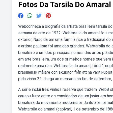
Fotos Da Tarsila Do Amaral
Webconheça a biografia da artista brasileira tarsila
semana da arte de 1922. Webtarsila do amaral foi uma
exterior. Nascida em uma família rica e tradicional do
a artista paulista foi uma das grandes. Webtarsila do
brasileiro e um dos principais nomes das artes plást
em arte brasileira, um dos primeiros nomes que vem à m
realmente uma das. Webtarsila do amaral, född 1 septe
brasiliansk målare och skulptör. från att ha varit kubi
pela vinho 22, chega ao mercado no fim de setembro, 
A série inclui três vinhos reserva que trazem. Web8 ob
causou furor entre os convidados de um jantar em hom
brasileira do movimento modernista. Junto à anita mal
Webtarsila do amaral (capivari, 1 de setembro de 1886