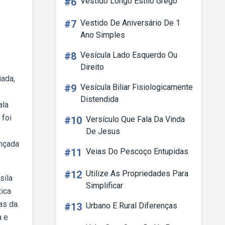
#6
Vestido Longo Estilo Grego
#7
Vestido De Aniversário De 1
Ano Simples
#8
Vesícula Lado Esquerdo Ou
Direito
iada,
#9
Vesícula Biliar Fisiologicamente
Distendida
ala
 foi
#10
Versículo Que Fala Da Vinda
De Jesus
ançada
#11
Veias Do Pescoço Entupidas
#12
Utilize As Propriedades Para
sila
Simplificar
tica
as da.
#13
Urbano E Rural Diferenças
a e