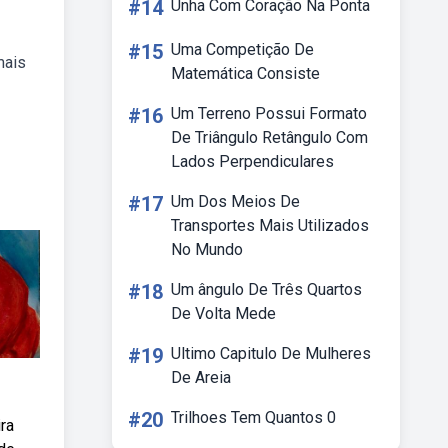
#14
Unha Com Coração Na Ponta
#15
Uma Competição De
mais
Matemática Consiste
#16
Um Terreno Possui Formato
De Triângulo Retângulo Com
Lados Perpendiculares
#17
Um Dos Meios De
Transportes Mais Utilizados
No Mundo
#18
Um ângulo De Três Quartos
De Volta Mede
#19
Ultimo Capitulo De Mulheres
De Areia
#20
Trilhoes Tem Quantos 0
ira