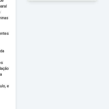
 de
maral
s
minas
uentes
nda
es
dação
 a
ulo, e