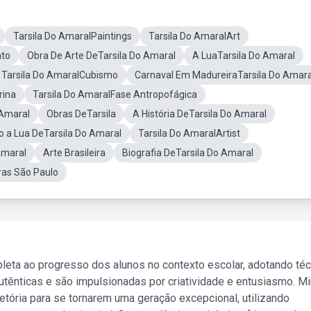
Tarsila Do AmaralPaintings
Tarsila Do AmaralArt
ato
Obra De Arte DeTarsila Do Amaral
A LuaTarsila Do Amaral
Tarsila Do AmaralCubismo
Carnaval Em MadureiraTarsila Do Amara
rina
Tarsila Do AmaralFase Antropofágica
 Amaral
Obras DeTarsila
A História DeTarsila Do Amaral
 a Lua DeTarsila Do Amaral
Tarsila Do AmaralArtist
Amaral
Arte Brasileira
Biografia DeTarsila Do Amaral
ras São Paulo
leta ao progresso dos alunos no contexto escolar, adotando té
tênticas e são impulsionadas por criatividade e entusiasmo. M
etória para se tornarem uma geração excepcional, utilizando