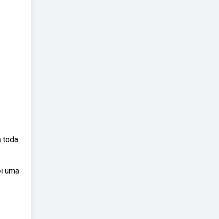
m toda
oi uma