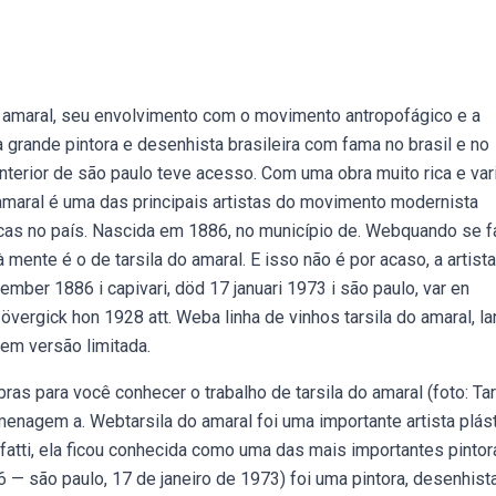
 do amaral, seu envolvimento com o movimento antropofágico e a
 grande pintora e desenhista brasileira com fama no brasil e no
 interior de são paulo teve acesso. Com uma obra muito rica e var
 amaral é uma das principais artistas do movimento modernista
icas no país. Nascida em 1886, no município de. Webquando se f
ente é o de tarsila do amaral. E isso não é por acaso, a artista
mber 1886 i capivari, död 17 januari 1973 i são paulo, var en
st övergick hon 1928 att. Weba linha de vinhos tarsila do amaral, l
em versão limitada.
ras para você conhecer o trabalho de tarsila do amaral (foto: Tar
enagem a. Webtarsila do amaral foi uma importante artista plás
fatti, ela ficou conhecida como uma das mais importantes pintor
 — são paulo, 17 de janeiro de 1973) foi uma pintora, desenhist