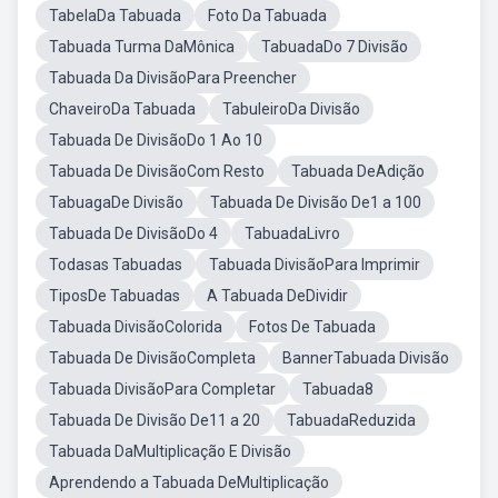
TabelaDa Tabuada
Foto Da Tabuada
Tabuada Turma DaMônica
TabuadaDo 7 Divisão
Tabuada Da DivisãoPara Preencher
ChaveiroDa Tabuada
TabuleiroDa Divisão
Tabuada De DivisãoDo 1 Ao 10
Tabuada De DivisãoCom Resto
Tabuada DeAdição
TabuagaDe Divisão
Tabuada De Divisão De1 a 100
Tabuada De DivisãoDo 4
TabuadaLivro
Todasas Tabuadas
Tabuada DivisãoPara Imprimir
TiposDe Tabuadas
A Tabuada DeDividir
Tabuada DivisãoColorida
Fotos De Tabuada
Tabuada De DivisãoCompleta
BannerTabuada Divisão
Tabuada DivisãoPara Completar
Tabuada8
Tabuada De Divisão De11 a 20
TabuadaReduzida
Tabuada DaMultiplicação E Divisão
Aprendendo a Tabuada DeMultiplicação