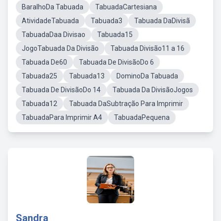
BaralhoDa Tabuada
TabuadaCartesiana
AtividadeTabuada
Tabuada3
Tabuada DaDivisã
TabuadaDaa Divisao
Tabuada15
JogoTabuada Da Divisão
Tabuada Divisão11 a 16
Tabuada De60
Tabuada De DivisãoDo 6
Tabuada25
Tabuada13
DominoDa Tabuada
Tabuada De DivisãoDo 14
Tabuada Da DivisãoJogos
Tabuada12
Tabuada DaSubtração Para Imprimir
TabuadaPara Imprimir A4
TabuadaPequena
Sandra