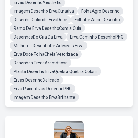
Ervas DesenhoAesthetic
Imagem Desenho ErvaCurativa
FolhaAgro Desenho
Desenho Colorido ErvaDoce
FolhaDe Agrio Desenho
Ramo De Erva DesenhoCom a Cuia
DesenhosDe Cria Da Erva
Erva Cominho DesenhoPNG
Melhores DesenhoDe Adesivos Erva
Erva Doce FolhaCheia Vetorizada
Desenhos ErvasAromáticas
Planta Desenho ErvaQuebra Quebra Colorir
Ervas DesenhoDelicado
Erva Psicoativas DesenhoPNG
Imagem Desenho ErvaBrilhante