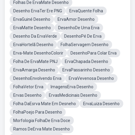
Folhas De ErvaMate Desenho
Desenho ErvaTer Ere PNG
ErvaQuente Folha
ErvaGuiné Desenho
ErvaAmor Desenho
ErvaMatte Desenho
DesenhoDe Uma Erva
Desenho Da ErvaVerde
DesenhoPé De Erva
ErvaHortelã Desenho
FolhaServagem Desenho
Erva-Mate DesenhoColorir
DesenhoPara Colar Erva
Folha De ErvaMate PNJ
ErvaChapada Desenho
ErvaAmarga Desenho
ErvaPassarinho Desenho
DesenhoEnvolvendo Erva
ErvaVevenosa Desenho
FolhaVetor Erva
ImagensErva Desenho
Ervas Desenho
ErvasMedicinais Desenho
Folha DaEsrva Mate Em Desneho
ErvaLuiza Desenho
FolhaPoejo Para Desenho
Morfologia FolhaDe Erva Doce
Ramos DeErva Mate Desenho