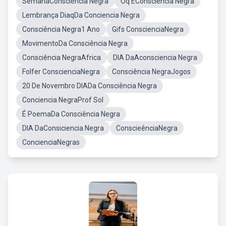
SemanaConsciência Negra
Oq EConsciência Negra
Lembrança DiaqDa Conciencia Negra
Consciência Negra1 Ano
Gifs ConscienciaNegra
MovimentoDa Consciência Negra
Consciência NegraAfrica
DIA DaAconsciencia Negra
Folfer ConscienciaNegra
Consciência NegraJogos
20 De Novembro DIADa Consciência Negra
Conciencia NegraProf Sol
É PoemaDa Consciência Negra
DIA DaConsiciencia Negra
ConscieênciaNegra
ConcienciaNegras