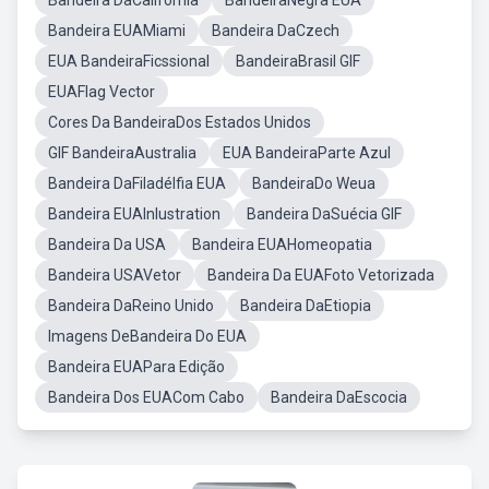
Bandeira DaCalifornia
BandeiraNegra EUA
Bandeira EUAMiami
Bandeira DaCzech
EUA BandeiraFicssional
BandeiraBrasil GIF
EUAFlag Vector
Cores Da BandeiraDos Estados Unidos
GIF BandeiraAustralia
EUA BandeiraParte Azul
Bandeira DaFiladélfia EUA
BandeiraDo Weua
Bandeira EUAInlustration
Bandeira DaSuécia GIF
Bandeira Da USA
Bandeira EUAHomeopatia
Bandeira USAVetor
Bandeira Da EUAFoto Vetorizada
Bandeira DaReino Unido
Bandeira DaEtiopia
Imagens DeBandeira Do EUA
Bandeira EUAPara Edição
Bandeira Dos EUACom Cabo
Bandeira DaEscocia