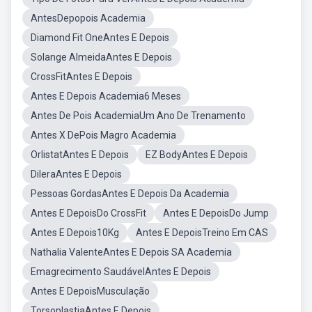
AntesDepopois Academia
Diamond Fit OneAntes E Depois
Solange AlmeidaAntes E Depois
CrossFitAntes E Depois
Antes E Depois Academia6 Meses
Antes De Pois AcademiaUm Ano De Trenamento
Antes X DePois Magro Academia
OrlistatAntes E Depois
EZ BodyAntes E Depois
DileraAntes E Depois
Pessoas GordasAntes E Depois Da Academia
Antes E DepoisDo CrossFit
Antes E DepoisDo Jump
Antes E Depois10Kg
Antes E DepoisTreino Em CAS
Nathalia ValenteAntes E Depois SA Academia
Emagrecimento SaudávelAntes E Depois
Antes E DepoisMusculação
TorsoplastiaAntes E Depois