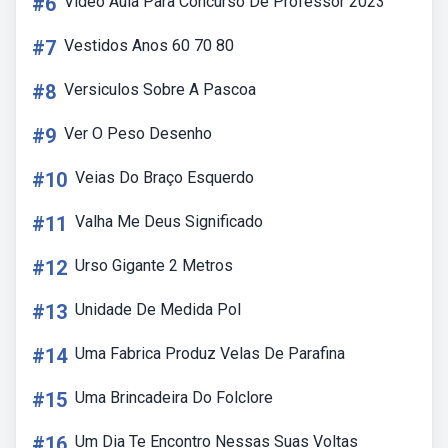
#6
Video Aula Para Concurso De Professor 2023
#7
Vestidos Anos 60 70 80
#8
Versiculos Sobre A Pascoa
#9
Ver O Peso Desenho
#10
Veias Do Braço Esquerdo
#11
Valha Me Deus Significado
#12
Urso Gigante 2 Metros
#13
Unidade De Medida Pol
#14
Uma Fabrica Produz Velas De Parafina
#15
Uma Brincadeira Do Folclore
#16
Um Dia Te Encontro Nessas Suas Voltas